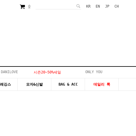
0
KR
EN
JP
CH
 DANILOVE
ONLY YOU
시즌20~50%세일
&레깅스
모자&신발
BAG & ACC
데일리 룩