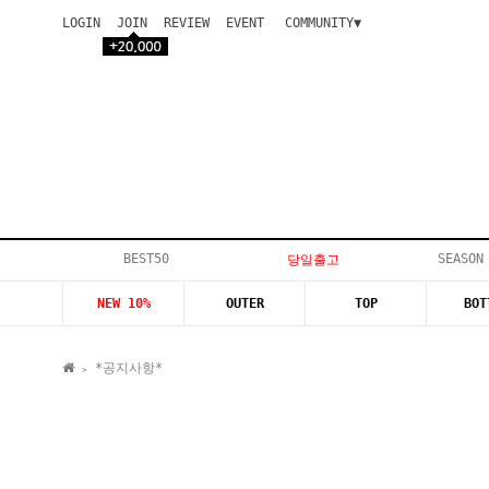
LOGIN
JOIN
REVIEW
EVENT
COMMUNITY▼
공지사항
이벤트
등급안내
상품후기
Q&A게시판
VIP게시판
개인결제
입고지연
BEST50
SEASON
당일출고
인스타이벤트
NEW 10%
OUTER
TOP
BOT
모델지원
*공지사항*
>