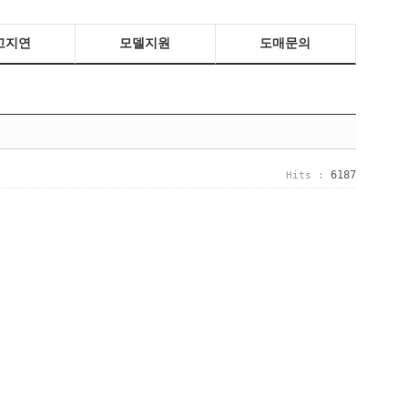
고지연
모델지원
도매문의
6187
Hits :