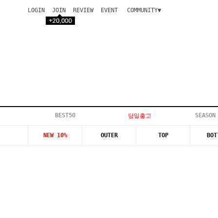
LOGIN
JOIN
REVIEW
EVENT
COMMUNITY▼
공지사항
이벤트
등급안내
상품후기
Q&A게시판
VIP게시판
개인결제
입고지연
BEST50
SEASON
당일출고
인스타이벤트
NEW 10%
OUTER
TOP
BOT
모델지원