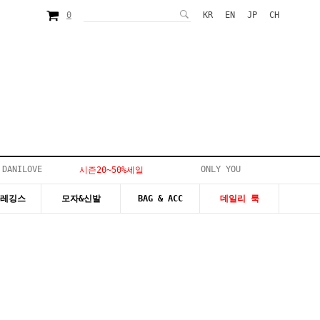
0
KR
EN
JP
CH
 DANILOVE
ONLY YOU
시즌20~50%세일
&레깅스
모자&신발
BAG & ACC
데일리 룩