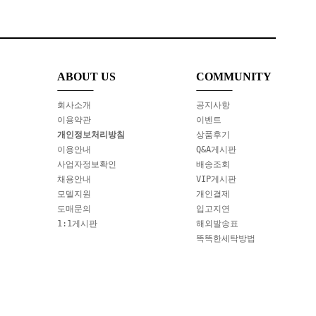
ABOUT US
COMMUNITY
회사소개
공지사항
이용약관
이벤트
개인정보처리방침
상품후기
이용안내
Q&A게시판
사업자정보확인
배송조회
채용안내
VIP게시판
모델지원
개인결제
도매문의
입고지연
1:1게시판
해외발송표
똑똑한세탁방법