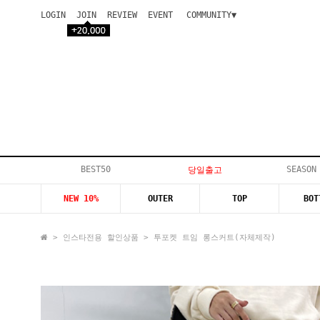
LOGIN
JOIN
REVIEW
EVENT
COMMUNITY▼
공지사항
이벤트
등급안내
상품후기
Q&A게시판
VIP게시판
개인결제
입고지연
BEST50
SEASON
당일출고
인스타이벤트
NEW 10%
OUTER
TOP
BOT
모델지원
>
인스타전용 할인상품
> 투포켓 트임 롱스커트(자체제작)