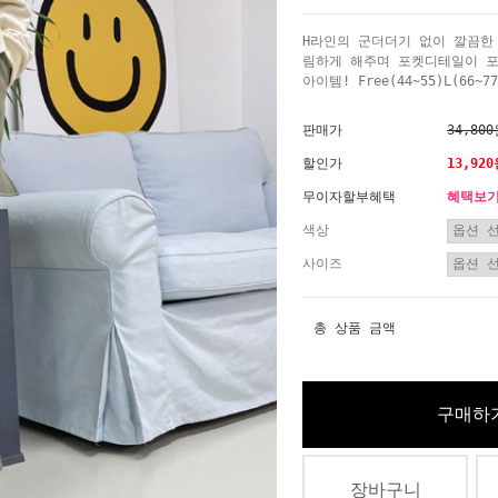
H라인의 군더더기 없이 깔끔한
림하게 해주며 포켓디테일이 
아이템! Free(44~55)L(66~77
판매가
34,80
할인가
13,92
무이자할부혜택
혜택보
색상
사이즈
총 상품 금액
구매하
장바구니