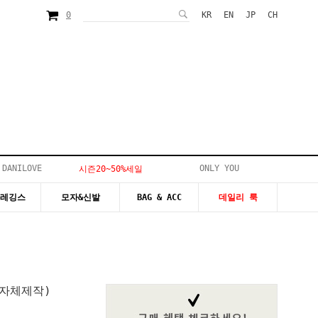
0
KR
EN
JP
CH
 DANILOVE
ONLY YOU
시즌20~50%세일
&레깅스
모자&신발
BAG & ACC
데일리 룩
자체제작)