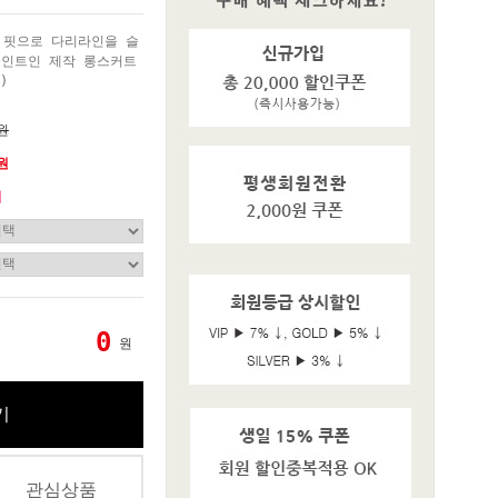
 핏으로 다리라인을 슬
포인트인 제작 롱스커트
)
0원
0원
기
0
원
기
관심상품