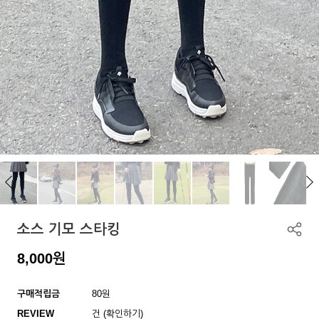
소스 기모 스타킹
8,000
원
구매적립금
80원
REVIEW
건 (확인하기)