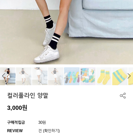
컬러풀라인 양말
3,000
원
구매적립금
30원
REVIEW
건 (확인하기)