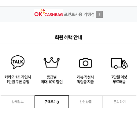
포인트사용 가맹점
?
4
/
4
상세정보
구매후기(
)
관련상품
문의하기