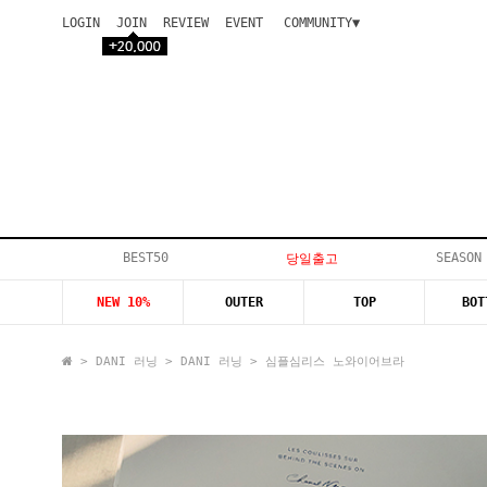
LOGIN
JOIN
REVIEW
EVENT
COMMUNITY▼
공지사항
이벤트
등급안내
상품후기
Q&A게시판
VIP게시판
개인결제
입고지연
BEST50
SEASON
당일출고
인스타이벤트
NEW 10%
OUTER
TOP
BOT
모델지원
>
DANI 러닝
>
DANI 러닝
> 심플심리스 노와이어브라