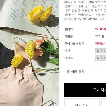
NO와이어 NO후크 NO봉제선으
입어도 티나지 않고 깔끔하고 
너무 편안한 착용감의 브라! 
뛰어나며 분리형패드가 내장되어
size(80(55~66),85(66~77),
판매가
22,00
적립금
220 원
무이자할부혜택
혜택보
색상
사이즈
총 상품 금액
구매하
장바구니