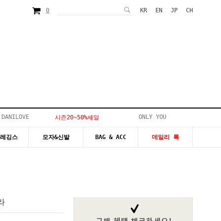
0
KR
EN
JP
CH
 DANILOVE
ONLY YOU
시즌20~50%세일
&레깅스
모자&신발
BAG & ACC
데일리 룩
라