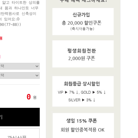
로 얇고 타이트한 상의를
내 몸과 하나인듯 너무
고탄력원사로 신축성이
 있어요:D
90(77~88))
0원
기
0
원
기
관심상품