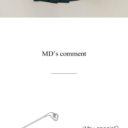
──────────