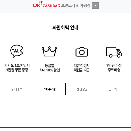
포인트사용 가맹점
?
4
/
4
상세정보
구매후기(
)
관련상품
문의하기