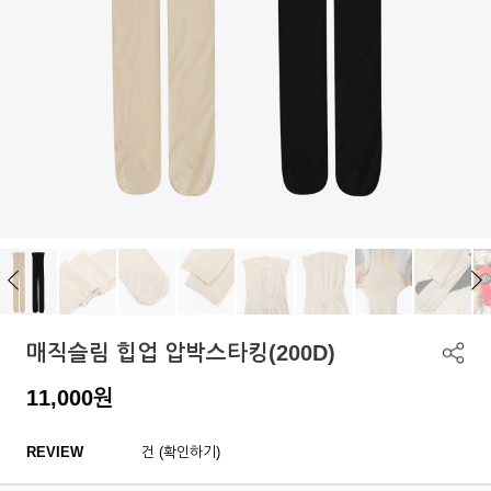
매직슬림 힙업 압박스타킹(200D)
11,000
원
REVIEW
건 (확인하기)