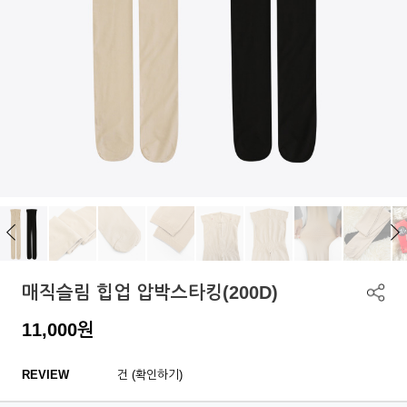
매직슬림 힙업 압박스타킹(200D)
11,000
원
REVIEW
건 (확인하기)