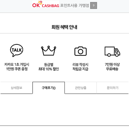
포인트사용 가맹점
?
3
/
4
상세정보
구매후기(
)
관련상품
문의하기