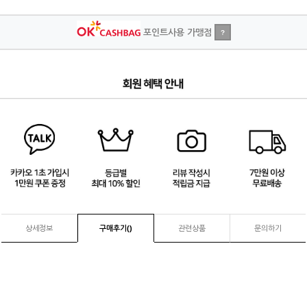
포인트사용 가맹점
?
3
/
4
상세정보
구매후기(
)
관련상품
문의하기