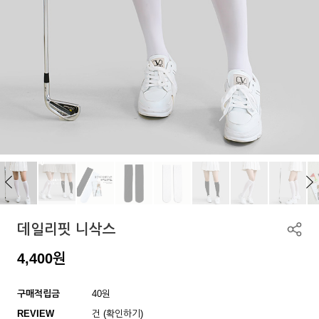
데일리핏 니삭스
4,400
원
구매적립금
40원
REVIEW
건 (확인하기)