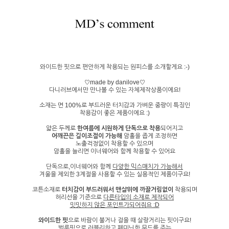
와이드한 핏으로 편안하게 착용되는 원피스를 소개할게요 :-)
♡made by danilove♡
다니러브에서만 만나볼 수 있는 자체제작상품이에요!
소재는 면 100%로 부드러운 터치감과 가벼운 중량이 특징인
착용감이 좋은 제품이에요 :)
얇은 두께로
한여름에 시원하게 단독으로 착용
되어지고
어깨끈은 길이조절이 가능해
암홀을 좁게 조정하면
노출걱정없이 착용할 수 있으며
암홀을 늘리면 이너웨어와 함께 착용할 수 있어요
단독으로,이너웨어와 함께
다양한 믹스매치가 가능해서
겨울을 제외한 3계절을 사용할 수 있는 실용적인 제품이구요!
코튼소재로
터치감이 부드러워서 맨살위에 까끌거림없이
착용되며
허리선을 기준으로
다른타입의 소재로 제작되어
밋밋하지 않은 포인트가되어줘요 :D
와이드한 핏
으로 바람이 불거나 걸을 때 살랑거리는 핏이구요!
벌룬핏으로 러블리하고 페미닌한 무드를 주는