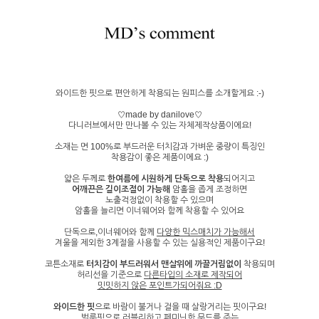
와이드한 핏으로 편안하게 착용되는 원피스를 소개할게요 :-)
♡made by danilove♡
다니러브에서만 만나볼 수 있는 자체제작상품이에요!
소재는 면 100%로 부드러운 터치감과 가벼운 중량이 특징인
착용감이 좋은 제품이에요 :)
얇은 두께로
한여름에 시원하게 단독으로 착용
되어지고
어깨끈은 길이조절이 가능해
암홀을 좁게 조정하면
노출걱정없이 착용할 수 있으며
암홀을 늘리면 이너웨어와 함께 착용할 수 있어요
단독으로,이너웨어와 함께
다양한 믹스매치가 가능해서
겨울을 제외한 3계절을 사용할 수 있는 실용적인 제품이구요!
코튼소재로
터치감이 부드러워서 맨살위에 까끌거림없이
착용되며
허리선을 기준으로
다른타입의 소재로 제작되어
밋밋하지 않은 포인트가되어줘요 :D
와이드한 핏
으로 바람이 불거나 걸을 때 살랑거리는 핏이구요!
벌룬핏으로 러블리하고 페미닌한 무드를 주는