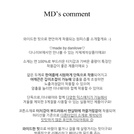
와이드한 핏으로 편안하게 착용되는 원피스를 소개할게요 :-)
♡made by danilove♡
다니러브에서만 만나볼 수 있는 자체제작상품이에요!
소재는 면 100%로 부드러운 터치감과 가벼운 중량이 특징인
착용감이 좋은 제품이에요 :)
얇은 두께로
한여름에 시원하게 단독으로 착용
되어지고
어깨끈은 길이조절이 가능해
암홀을 좁게 조정하면
노출걱정없이 착용할 수 있으며
암홀을 늘리면 이너웨어와 함께 착용할 수 있어요
단독으로,이너웨어와 함께
다양한 믹스매치가 가능해서
겨울을 제외한 3계절을 사용할 수 있는 실용적인 제품이구요!
코튼소재로
터치감이 부드러워서 맨살위에 까끌거림없이
착용되며
허리선을 기준으로
다른타입의 소재로 제작되어
밋밋하지 않은 포인트가되어줘요 :D
와이드한 핏
으로 바람이 불거나 걸을 때 살랑거리는 핏이구요!
벌룬핏으로 러블리하고 페미닌한 무드를 주는