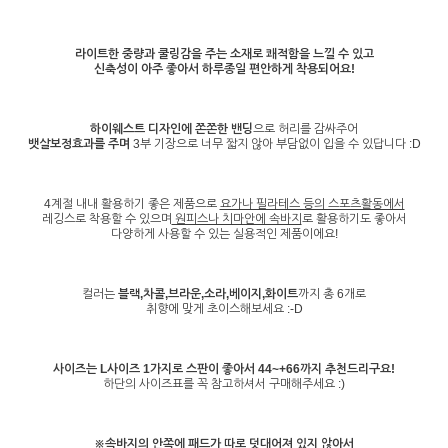
라이트한 중량과 쿨링감을 주는 소재로 쾌적함을 느낄 수 있고
신축성이 아주 좋아서 하루종일 편안하게 착용되어요!
하이웨스트 디자인에 쫀쫀한 밴딩
으로 허리를 감싸주어
뱃살보정효과를 주며
3부 기장으로 너무 짧지 않아 부담없이 입을 수 있답니다 :D
4계절 내내 활용하기 좋은 제품으로
요가나 필라테스 등의 스포츠활동에서
레깅스로 착용할 수 있으며
원피스나 치마안에 속바지
로 활용하기도 좋아서
다양하게 사용할 수 있는 실용적인 제품이에요!
컬러는
블랙,차콜,브라운,소라,베이지,화이트
까지 총 6개로
취향에 맞게 초이스해보세요 :-D
사이즈는 L사이즈 1가지로 스판이 좋아서 44~+66까지 추천드리구요!
하단의 사이즈표를 꼭 참고하셔서 구매해주세요 :)
※속바지의 안쪽에 패드가 따로 덧대어져 있지 않아서