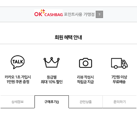
포인트사용 가맹점
?
3
/
4
상세정보
구매후기(
)
관련상품
문의하기