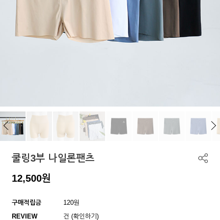
쿨링3부 나일론팬츠
12,500
원
구매적립금
120원
REVIEW
건 (확인하기)