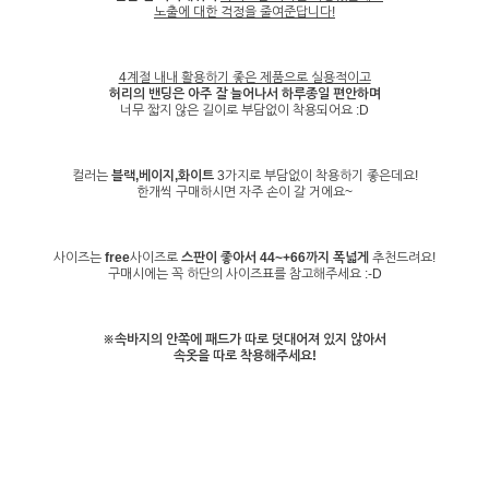
노출에 대한 걱정을 줄여준답니다!
4계절 내내 활용하기 좋은 제품으로 실용적이고
허리의 밴딩은 아주 잘 늘어나서 하루종일 편안하며
너무 짧지 않은 길이로 부담없이 착용되어요 :D
컬러는
블랙,베이지,화이트
3가지로 부담없이 착용하기 좋은데요!
한개씩 구매하시면 자주 손이 갈 거에요~
사이즈는
free
사이즈로
스판이 좋아서 44~+66까지 폭넓게
추천드려요!
구매시에는 꼭 하단의 사이즈표를 참고해주세요 :-D
※속바지의 안쪽에 패드가 따로 덧대어져 있지 않아서
속옷을 따로 착용해주세요!