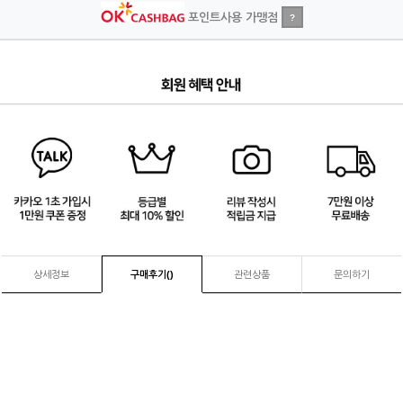
포인트사용 가맹점
?
4
/
4
상세정보
구매후기(
)
관련상품
문의하기