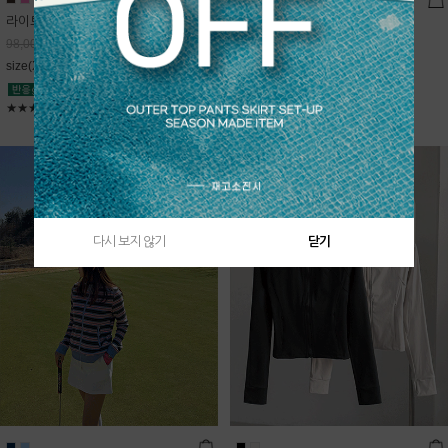
라이트데님 핀턱 스커트
블룸 하이넥 니트집업
68,600
원
Sold Out
98,000
원
free(44~66)
size(XS,S,M,L)
★★★★★
4.9
★★★★★
5
다시 보지 않기
닫기