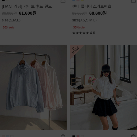
[DANI 러닝] 액티브 후드 윈드점퍼
캔디 플레어 스커트팬츠
61,600
원
68,600
원
88,000
원
98,000
원
size(S,M,L)
size(XS,S,M,L)
★★★★★
4.6