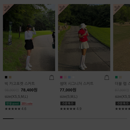
빅 카고포켓 스커트
썸머 시그니처 스커트
더블 랩 
78,400
원
77,000
원
98,000
원
87,000
원
size(XS,S,M,L)
size(S,M,L)
size(XS,S
★★★★★
4.6
★★★★★
4.9
★★★★