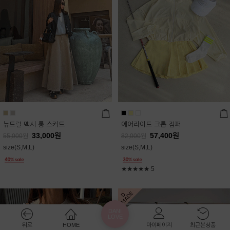
뉴트럴 맥시 롱 스커트
에어라이트 크롭 점퍼
33,000
원
57,400
원
55,000
원
82,000
원
size(S,M,L)
size(S,M,L)
★★★★★
5
DANI
LOVE
뒤로
HOME
마이페이지
최근본상품