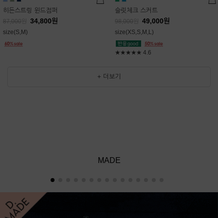
히든스트링 윈드점퍼
슬릿체크 스커트
34,800
원
49,000
원
87,000
원
98,000
원
size(S,M)
size(XS,S,M,L)
★★★★★
4.6
+ 더보기
MADE