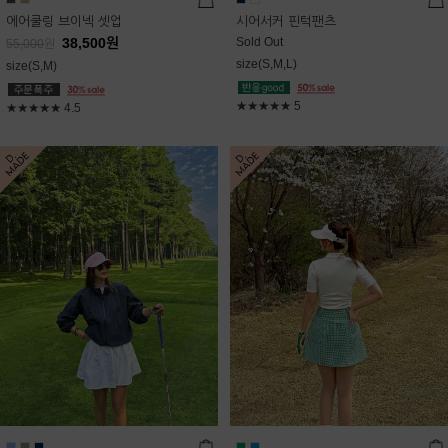
에어쿨링 브이넥 셋업
시어서커 핀턱팬츠
38,500
원
Sold Out
55,000
원
size(S,M,L)
size(S,M)
★★★★★
5
★★★★★
4.5