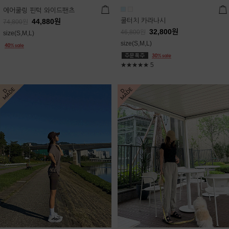
에어쿨링 핀턱 와이드팬츠
쿨터치 카라나시
44,880
원
74,800
원
32,800
원
46,800
원
size(S,M,L)
size(S,M,L)
★★★★★
5