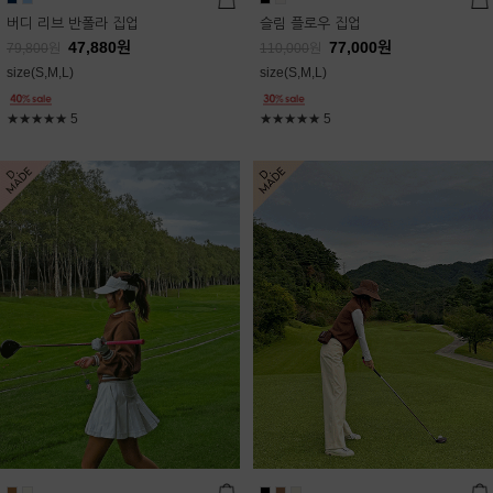
버디 리브 반폴라 집업
슬림 플로우 집업
47,880
원
77,000
원
79,800
원
110,000
원
size(S,M,L)
size(S,M,L)
★★★★★
5
★★★★★
5