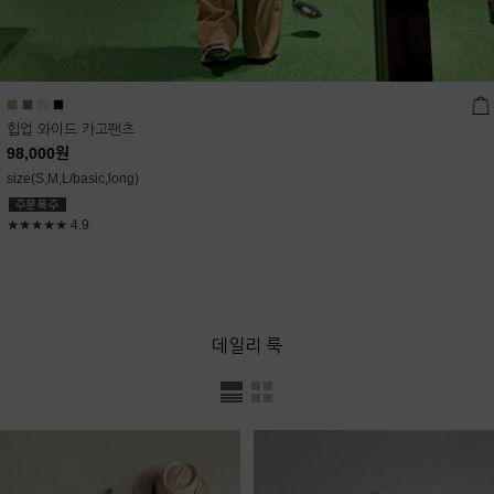
힙업 와이드 카고팬츠
98,000
원
size(S,M,L/basic,long)
★★★★★
4.9
데일리 룩