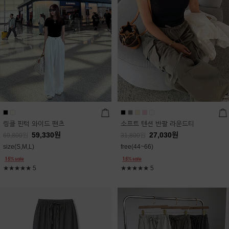
링클 핀턱 와이드 팬츠
소프트 텐션 반팔 라운드티
59,330
원
27,030
원
69,800
원
31,800
원
size(S,M,L)
free(44~66)
★★★★★
5
★★★★★
5