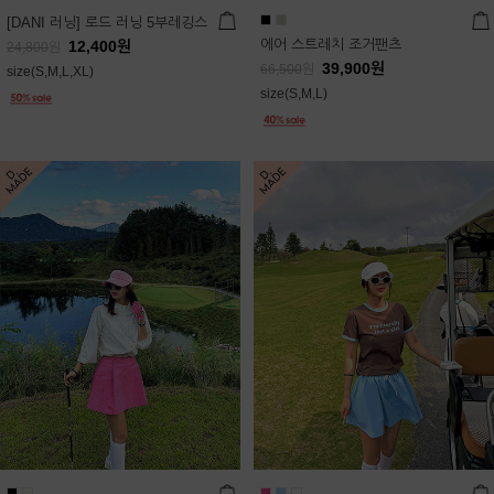
[DANI 러닝] 로드 러닝 5부레깅스
에어 스트레치 조거팬츠
12,400
원
24,800
원
39,900
원
66,500
원
size(S,M,L,XL)
size(S,M,L)