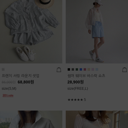
프렌치 셔링 라운지 셋업
썸머 웨이브 바스락 쇼츠
68,800
원
28,900
원
86,000
원
size(S,M)
size(FREE,L)
★★★★★
5