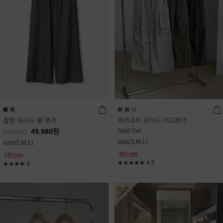
찰랑 와이드 쿨 팬츠
파라슈트 와이드 카고팬츠
49,980
원
Sold Out
58,800
원
size(S,M,L)
size(S,M,L)
★★★★★
4.5
★★★★
4