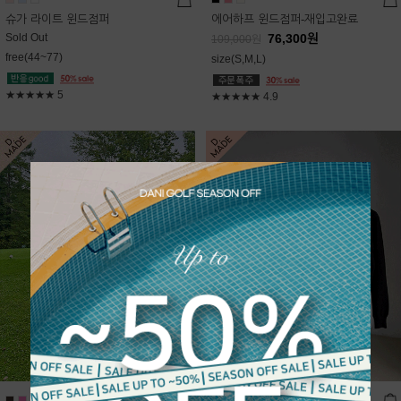
슈가 라이트 윈드점퍼
에어하프 윈드점퍼-재입고완료
Sold Out
76,300
원
109,000
원
free(44~77)
size(S,M,L)
★★★★★
5
★★★★★
4.9