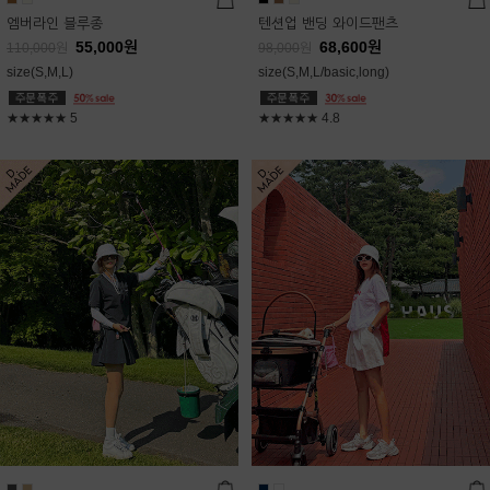
엠버라인 블루종
텐션업 밴딩 와이드팬츠
55,000
원
68,600
원
110,000
원
98,000
원
size(S,M,L)
size(S,M,L/basic,long)
★★★★★
5
★★★★★
4.8