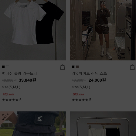
백메쉬 쿨링 라운드티
라잇웨이트 러닝 쇼츠
39,840
원
24,900
원
49,800
원
49,800
원
size(S,M,L)
size(S,M,L)
★★★★★
5
★★★★★
5