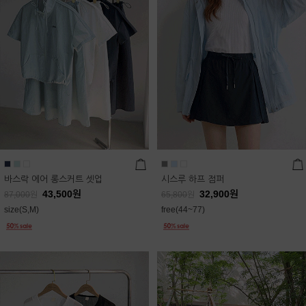
바스락 에어 롱스커트 셋업
시스루 하프 점퍼
43,500
원
32,900
원
87,000
원
65,800
원
size(S,M)
free(44~77)