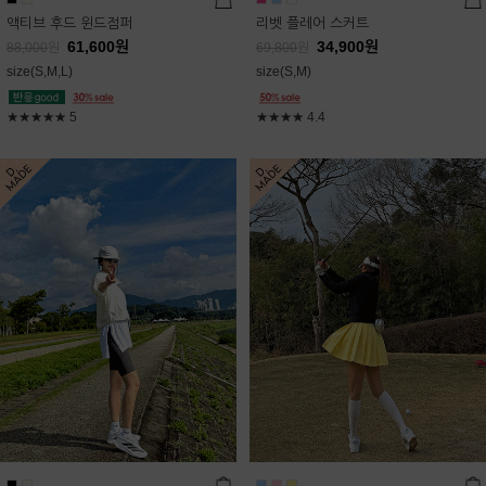
액티브 후드 윈드점퍼
리벳 플레어 스커트
61,600
원
34,900
원
88,000
원
69,800
원
size(S,M,L)
size(S,M)
★★★★★
5
★★★★
4.4