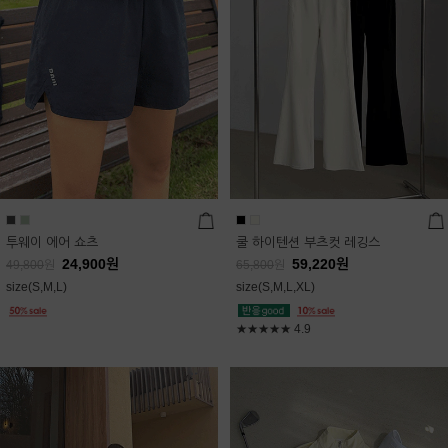
투웨이 에어 쇼츠
쿨 하이텐션 부츠컷 레깅스
24,900
원
59,220
원
49,800
원
65,800
원
size(S,M,L)
size(S,M,L,XL)
★★★★★
4.9