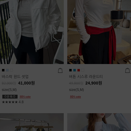
바스락 윈드 셋업
버튼 시스루 라운드티
41,000
원
24,900
원
82,000
원
49,800
원
size(S,M)
size(S,M)
★★★★★
4.8