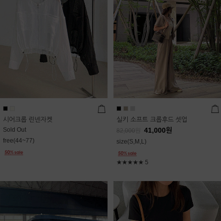
시어크롭 린넨자켓
실키 소프트 크롭후드 셋업
Sold Out
41,000
원
82,000
원
free(44~77)
size(S,M,L)
★★★★★
5