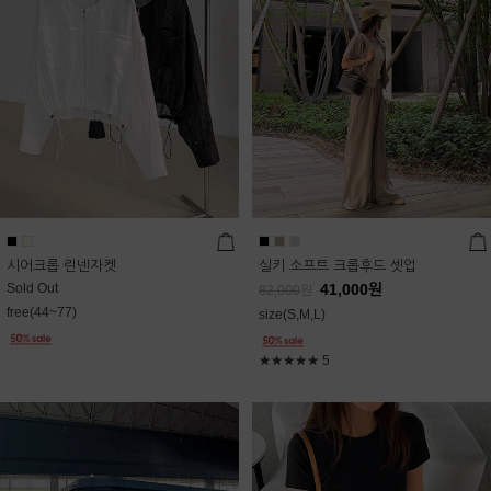
시어크롭 린넨자켓
실키 소프트 크롭후드 셋업
Sold Out
41,000
원
82,000
원
free(44~77)
size(S,M,L)
★★★★★
5