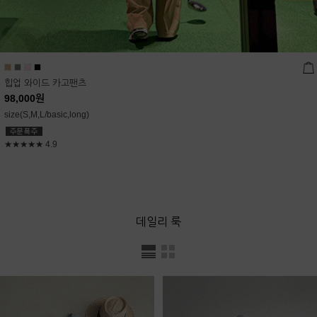
힙업 와이드 카고팬츠
98,000
원
size(S,M,L/basic,long)
★★★★★
4.9
데일리 룩