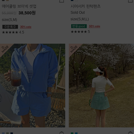
에어쿨링 브이넥 셋업
시어서커 핀턱팬츠
38,500
원
Sold Out
55,000
원
size(S,M,L)
size(S,M)
★★★★★
5
★★★★★
4.5