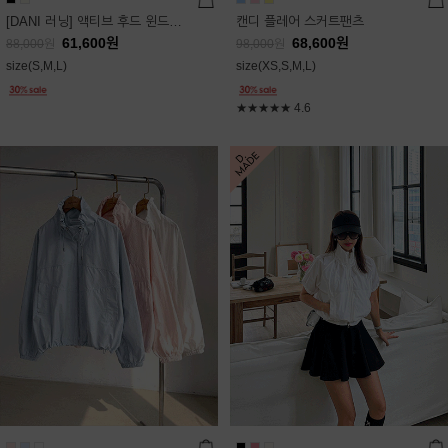
[DANI 러닝] 액티브 후드 윈드점퍼
캔디 플레어 스커트팬츠
61,600
원
68,600
원
88,000
원
98,000
원
size(S,M,L)
size(XS,S,M,L)
★★★★★
4.6