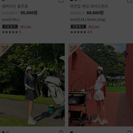
엠버라인 블루종
텐션업 밴딩 와이드팬츠
55,000
원
68,600
원
110,000
원
98,000
원
size(S,M,L)
size(S,M,L/basic,long)
★★★★★
5
★★★★★
4.8