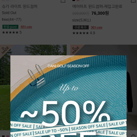
슈가 라이트 윈드점퍼
에어하프 윈드점퍼-재입고완료
Sold Out
76,300
원
109,000
원
free(44~77)
size(S,M,L)
★★★★★
5
★★★★★
4.9