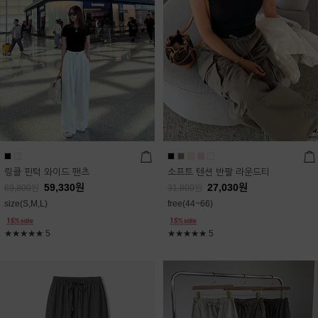
링클 핀턱 와이드 팬츠
소프트 텐션 반팔 라운드티
59,330
원
27,030
원
69,800
원
31,800
원
size(S,M,L)
free(44~66)
★★★★★
5
★★★★★
5