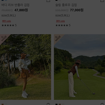
버디 리브 반폴라 집업
슬림 플로우 집업
47,880
원
77,000
원
79,800
원
110,000
원
size(S,M,L)
size(S,M,L)
★★★★★
5
★★★★★
5