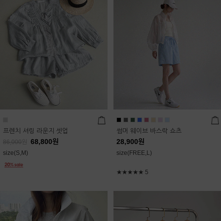
프렌치 셔링 라운지 셋업
썸머 웨이브 바스락 쇼츠
68,800
원
28,900
원
86,000
원
size(S,M)
size(FREE,L)
★★★★★
5