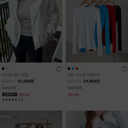
바스락 윈드 셋업
버튼 시스루 라운드티
41,000
원
24,900
원
82,000
원
49,800
원
size(S,M)
size(S,M)
★★★★★
4.8