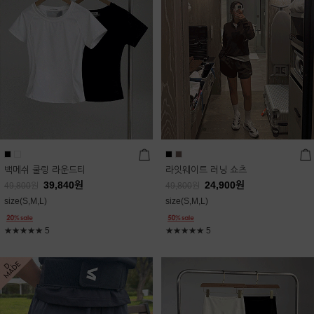
백메쉬 쿨링 라운드티
라잇웨이트 러닝 쇼츠
39,840
원
24,900
원
49,800
원
49,800
원
size(S,M,L)
size(S,M,L)
★★★★★
5
★★★★★
5