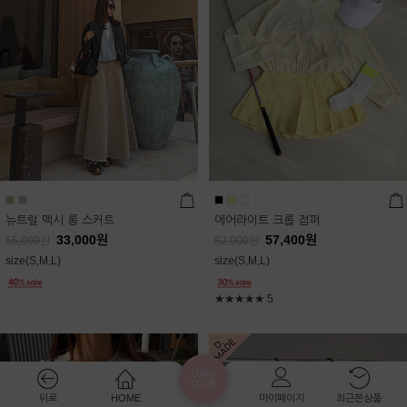
뉴트럴 맥시 롱 스커트
에어라이트 크롭 점퍼
33,000
원
57,400
원
55,000
원
82,000
원
size(S,M,L)
size(S,M,L)
★★★★★
5
DANI
LOVE
뒤로
HOME
마이페이지
최근본상품