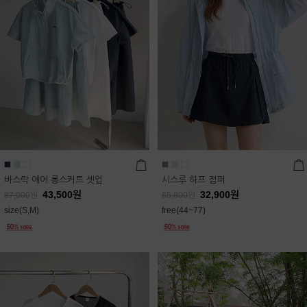
바스락 에어 롱스커트 셋업
시스루 하프 점퍼
43,500
원
32,900
원
87,000
원
65,800
원
size(S,M)
free(44~77)