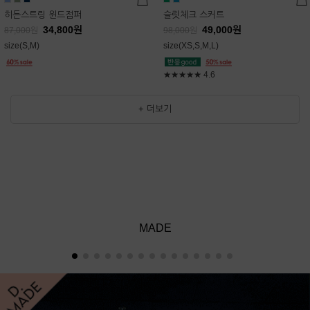
히든스트링 윈드점퍼
슬릿체크 스커트
34,800
원
49,000
원
87,000
원
98,000
원
size(S,M)
size(XS,S,M,L)
★★★★★
4.6
+ 더보기
MADE