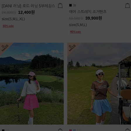
[DANI 러닝] 로드 러닝 5부레깅스
에어 스트레치 조거팬츠
12,400
원
24,800
원
39,900
원
66,500
원
size(S,M,L,XL)
size(S,M,L)