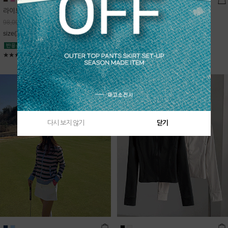
라이트데님 핀턱 스커트
블룸 하이넥 니트집업
68,600
원
Sold Out
98,000
원
free(44~66)
size(XS,S,M,L)
★★★★★
4.9
★★★★★
5
다시 보지 않기
닫기