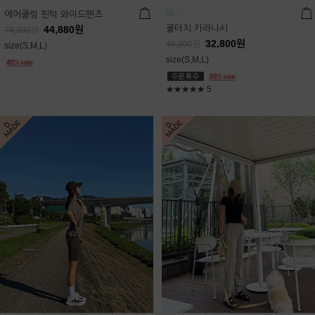
에어쿨링 핀턱 와이드팬츠
쿨터치 카라나시
44,880
원
74,800
원
32,800
원
46,800
원
size(S,M,L)
size(S,M,L)
★★★★★
5