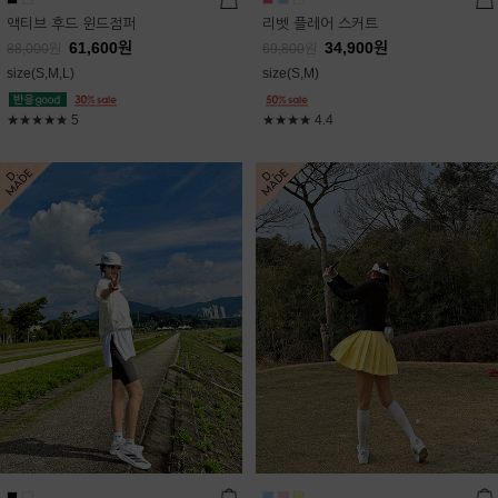
액티브 후드 윈드점퍼
리벳 플레어 스커트
61,600
원
34,900
원
88,000
원
69,800
원
size(S,M,L)
size(S,M)
★★★★★
5
★★★★
4.4