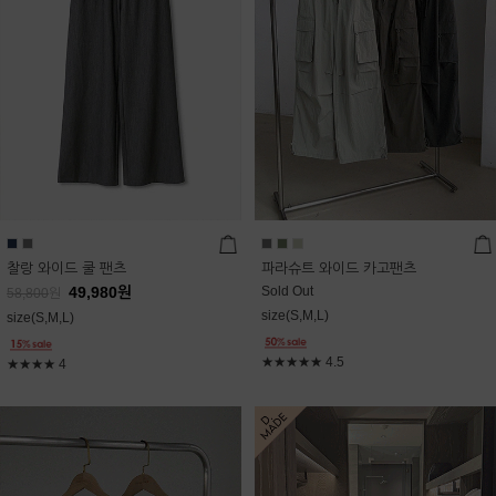
찰랑 와이드 쿨 팬츠
파라슈트 와이드 카고팬츠
49,980
원
Sold Out
58,800
원
size(S,M,L)
size(S,M,L)
★★★★★
4.5
★★★★
4