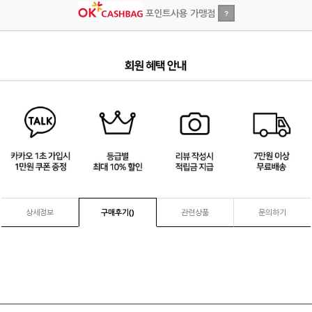
포인트사용 가맹점
?
4
/
4
상세정보
구매후기(
)
관련상품
문의하기