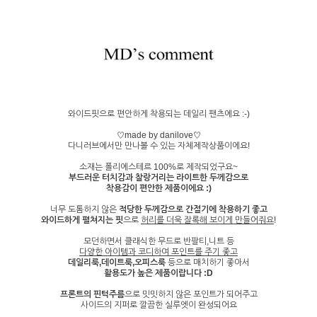
와이드핏으로 편안하게 착용되는 데일리 팬츠에요 :-)
♡made by danilove♡
다니러브에서만 만나볼 수 있는 자체제작상품이에요!
소재는 폴리에스테르 100%로 제작되었구요~
부드러운 터치감과 찰랑거리는 라이트한 두께감으로
착용감이 편안한 제품이에요 :)
너무 도톰하지 않은
적당한 두께감으로 간절기에 착용하기 좋고
와이드하게 펼쳐지는 핏
으로
허리를 더욱 잘록해 보이게 만들어줘요
!
모던하면서 클래식한 무드로 반팔티,니트 등
다양한 아이템과 코디하여 포인트를 주기 좋고
데일리룩,데이트룩,오피스룩
등으로 매치하기 좋아서
활용도가 높은 제품이랍니다 :D
프론트의 핀턱주름
으로 밋밋하지 않은 포인트가 되어주고
사이드의 지퍼로 깔끔한 실루엣이 완성되어요