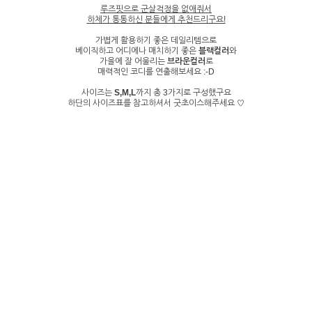
루즈핏으로 군살걱정을 없애줘서
하체가 통통하신 분들에게 추천드리구요!
가볍게 활용하기 좋은 데일리템으로
베이직하고 어디에나 매치하기 좋은
블랙컬러
와
가을에 잘 어울리는
브라운컬러
로
매력적인 코디를 연출해보세요 :-D
사이즈는
S,M,L
까지 총 3가지로 구성했구요
하단의 사이즈표를 참고하셔서 굿초이스해주세요 ♡