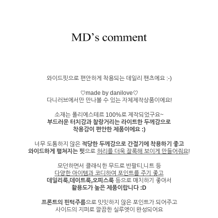
와이드핏으로 편안하게 착용되는 데일리 팬츠에요 :-)
♡made by danilove♡
다니러브에서만 만나볼 수 있는 자체제작상품이에요!
소재는 폴리에스테르 100%로 제작되었구요~
부드러운 터치감과 찰랑거리는 라이트한 두께감으로
착용감이 편안한 제품이에요 :)
너무 도톰하지 않은
적당한 두께감으로 간절기에 착용하기 좋고
와이드하게 펼쳐지는 핏
으로
허리를 더욱 잘록해 보이게 만들어줘요
!
모던하면서 클래식한 무드로 반팔티,니트 등
다양한 아이템과 코디하여 포인트를 주기 좋고
데일리룩,데이트룩,오피스룩
등으로 매치하기 좋아서
활용도가 높은 제품이랍니다 :D
프론트의 핀턱주름
으로 밋밋하지 않은 포인트가 되어주고
사이드의 지퍼로 깔끔한 실루엣이 완성되어요