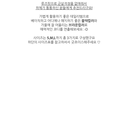
루즈핏으로 군살걱정을 없애줘서
하체가 통통하신 분들에게 추천드리구요!
가볍게 활용하기 좋은 데일리템으로
베이직하고 어디에나 매치하기 좋은
블랙컬러
와
가을에 잘 어울리는
브라운컬러
로
매력적인 코디를 연출해보세요 :-D
사이즈는
S,M,L
까지 총 3가지로 구성했구요
하단의 사이즈표를 참고하셔서 굿초이스해주세요 ♡