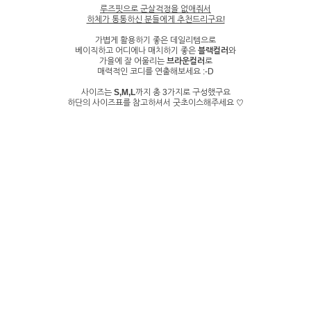
루즈핏으로 군살걱정을 없애줘서
하체가 통통하신 분들에게 추천드리구요!
가볍게 활용하기 좋은 데일리템으로
베이직하고 어디에나 매치하기 좋은
블랙컬러
와
가을에 잘 어울리는
브라운컬러
로
매력적인 코디를 연출해보세요 :-D
사이즈는
S,M,L
까지 총 3가지로 구성했구요
하단의 사이즈표를 참고하셔서 굿초이스해주세요 ♡