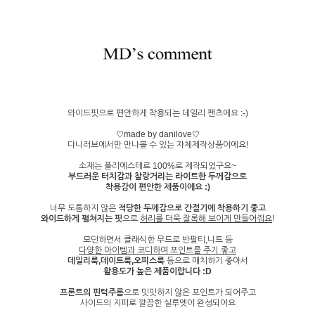
와이드핏으로 편안하게 착용되는 데일리 팬츠에요 :-)
♡made by danilove♡
다니러브에서만 만나볼 수 있는 자체제작상품이에요!
소재는 폴리에스테르 100%로 제작되었구요~
부드러운 터치감과 찰랑거리는 라이트한 두께감으로
착용감이 편안한 제품이에요 :)
너무 도톰하지 않은
적당한 두께감으로 간절기에 착용하기 좋고
와이드하게 펼쳐지는 핏
으로
허리를 더욱 잘록해 보이게 만들어줘요
!
모던하면서 클래식한 무드로 반팔티,니트 등
다양한 아이템과 코디하여 포인트를 주기 좋고
데일리룩,데이트룩,오피스룩
등으로 매치하기 좋아서
활용도가 높은 제품이랍니다 :D
프론트의 핀턱주름
으로 밋밋하지 않은 포인트가 되어주고
사이드의 지퍼로 깔끔한 실루엣이 완성되어요