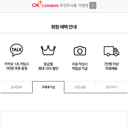
포인트사용 가맹점
?
3
/
4
상세정보
구매후기(
)
관련상품
문의하기