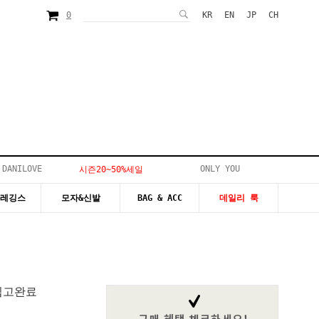
0
KR
EN
JP
CH
 DANILOVE
ONLY YOU
시즌20~50%세일
&레깅스
모자&신발
BAG & ACC
데일리 룩
입고완료