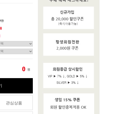
0원
0원
기
0
원
기
관심상품