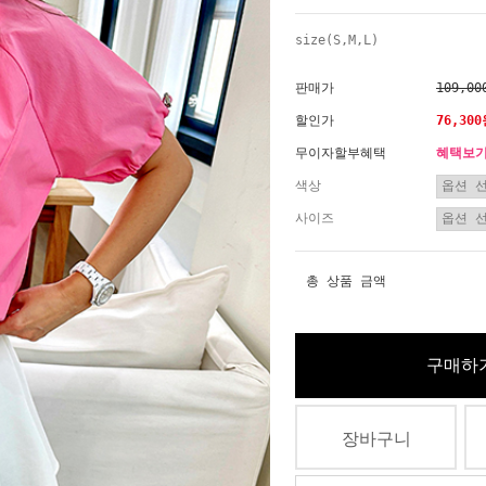
size(S,M,L)
판매가
109,00
할인가
76,30
무이자할부혜택
혜택보
색상
사이즈
총 상품 금액
구매하
장바구니