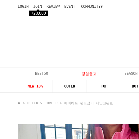
LOGIN
JOIN
REVIEW
EVENT
COMMUNITY▼
공지사항
이벤트
등급안내
상품후기
Q&A게시판
VIP게시판
개인결제
입고지연
BEST50
SEASON
당일출고
인스타이벤트
NEW 10%
OUTER
TOP
BOT
모델지원
>
OUTER
>
JUMPER
> 에어하프 윈드점퍼-재입고완료