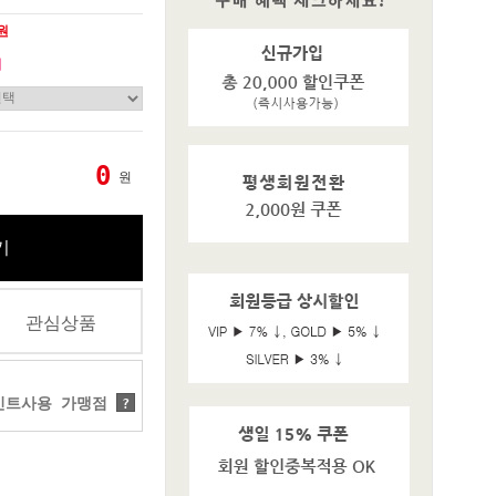
0원
기
0
원
기
관심상품
트사용 가맹점
?