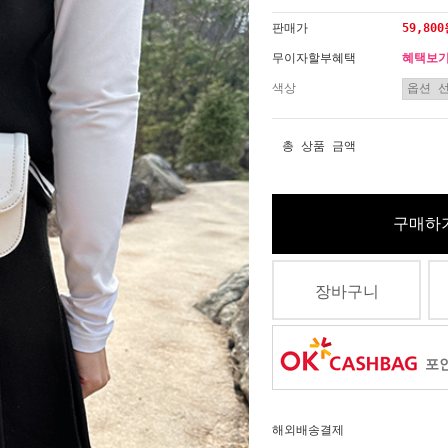
판매가
59,80
무이자할부혜택
혜택보
색상
총 상품 금액
구매하
장바구니
포인
해외배송결제