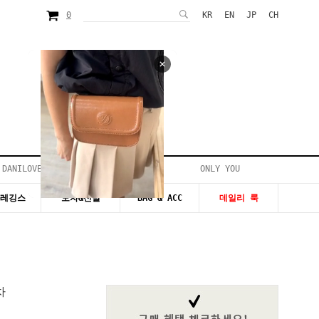
0
KR
EN
JP
CH
 DANILOVE
ONLY YOU
시즌20~50%세일
&레깅스
모자&신발
BAG & ACC
데일리 룩
차