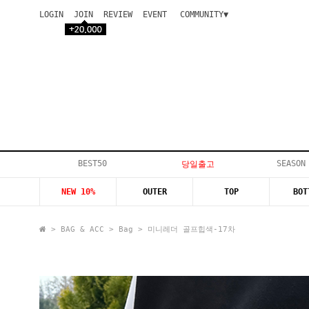
LOGIN
JOIN
REVIEW
EVENT
COMMUNITY▼
공지사항
이벤트
등급안내
상품후기
Q&A게시판
VIP게시판
개인결제
입고지연
BEST50
SEASON
당일출고
인스타이벤트
NEW 10%
OUTER
TOP
BOT
모델지원
>
BAG & ACC
>
Bag
> 미니레더 골프힙색-17차