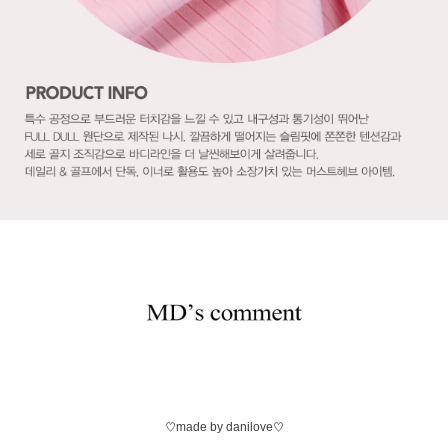
♡made by danilove♡