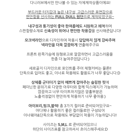
다니러브에서만 만나볼 수 있는 자체제작상품이에요!
부드러운 터치감과 높은 내구성, 고급스러운 표면감
으로
편안함을 선사하는
FULL DULL 원단
으로 제작되었구요~
내구성과 통기성이 좋아 한여름에도 시원하고 쾌적
하며
스판함량소재로
신축성이 뛰어나 편안한 착용감
을 선사해준답니다!
모크넥라인
으로 디자인하여 착용시
답답하지 않게 감싸주며
넥라인을 더욱 깔끔하게
연출해주구요
프론트 왼쪽가슴에 원형로고로 깔끔하면서 고급스러움을
한층 더 높여주었답니다:)
세로골지 디자인으로 포인트를 주어 체형커버는 물론!!
단독으로 입어도 좋고, 이너로 착용해도 활용도가 너무 좋답니다:D
상체를 군더더기 없이 예쁘게 잡아주는 슬림한 핏
에
페미닌한 분위기로 다양한 아우터와 함께 믹스매치가 가능하며
깜끔하고 너무 타이트하지않은 암홀부분은
노출걱정없이 편안하게 착용하기 너무 좋아용:)
아이보리,핑크,블랙
! 총 3가지 컬러로 준비되어있구요~
어디에나 활용하기 좋은 컬러들로만 구성되어
이너웨어&단독으로 착용해도 부담없이 착용이 가능하답니다!
사이즈는
S,M,L
로 준비되어있으니
하단의 사이즈표를 참고하셔서 초이스해주세요:D