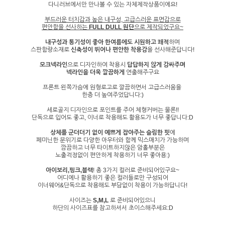
다니러브에서만 만나볼 수 있는 자체제작상품이에요!
부드러운 터치감과 높은 내구성, 고급스러운 표면감
으로
편안함을 선사하는
FULL DULL 원단
으로 제작되었구요~
내구성과 통기성이 좋아 한여름에도 시원하고 쾌적
하며
스판함량소재로
신축성이 뛰어나 편안한 착용감
을 선사해준답니다!
모크넥라인
으로 디자인하여 착용시
답답하지 않게 감싸주며
넥라인을 더욱 깔끔하게
연출해주구요
프론트 왼쪽가슴에 원형로고로 깔끔하면서 고급스러움을
한층 더 높여주었답니다:)
세로골지 디자인으로 포인트를 주어 체형커버는 물론!!
단독으로 입어도 좋고, 이너로 착용해도 활용도가 너무 좋답니다:D
상체를 군더더기 없이 예쁘게 잡아주는 슬림한 핏
에
페미닌한 분위기로 다양한 아우터와 함께 믹스매치가 가능하며
깜끔하고 너무 타이트하지않은 암홀부분은
노출걱정없이 편안하게 착용하기 너무 좋아용:)
아이보리,핑크,블랙
! 총 3가지 컬러로 준비되어있구요~
어디에나 활용하기 좋은 컬러들로만 구성되어
이너웨어&단독으로 착용해도 부담없이 착용이 가능하답니다!
사이즈는
S,M,L
로 준비되어있으니
하단의 사이즈표를 참고하셔서 초이스해주세요:D