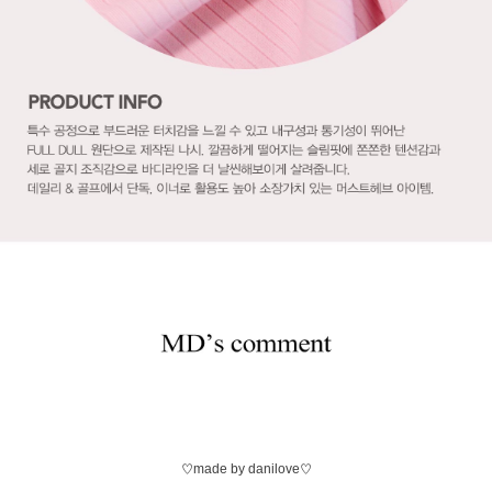
♡made by danilove♡