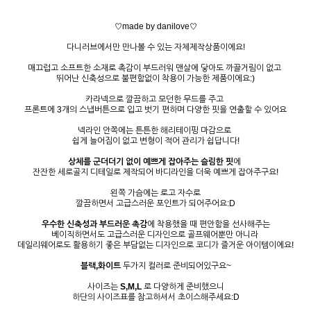
♡made by danilove♡
다니러브에서만 만나볼 수 있는 자체제작상품이에요!
매끄럽고 소프트한 소재로 촉감이 부드러워 맨살에 닿아도 까끌거림이 없고
뛰어난 신축성으로 불편함없이 착용이 가능한 제품이에요:)
카라넥으로 깔끔하고 모던한 무드를 주고
프론트에 3개의 스냅버튼으로 입고 벗기 편하며 다양한 핏을 연출할 수 있어요
넥라인 안쪽에는 튼튼한 해리테이핑 마감으로
쉽게 늘어짐이 없고 변형이 적어 관리가 쉽답니다!
상체를 군더더기 없이 예쁘게 잡아주는 슬림한 핏
에
잔잔한 세로골지 디테일로 제작되어 바디라인을 더욱 예쁘게 잡아주구요!
왼쪽 가슴에는 로고 자수로
깔끔하면서 고급스러운 포인트가 되어주어요:D
우수한 신축성과 부드러운 촉감
에 착용했을 때 편안함을 선사해주는
베이직하면서도 고급스러운 디자인으로 골프웨어뿐만 아니라
데일리웨어로도 활용하기 좋은 부담없는 디자인으로 코디가 즐거운 아이템이에요!
블랙,화이트
두가지 컬러로 준비되어있구요~
사이즈는
S,M,L
로 다양하게 준비했으니
하단의 사이즈표를 참고하셔서 초이스해주세요:D