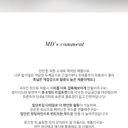
탄탄한 코튼 소재로 제작된 제품으로
너무 얇지않은 적당한 두께감으로 간절기부터 초여름까지 착용하기 좋아
폭넓은 계절감으로 활용도 높은 제품이에요:)
A라인 핏으로 착용시 허
리를 더욱 잘록해보이게
만들어주구요~
양사이드와 뒷면까지
총 4개의 리얼포켓
으로 넉넉한 수납공간을 마련했으며
프론트의 단추&지퍼로 오픈과 클로징이 쉽고 간편하답니다!
밑단트임 디테일로 더 편안한 활동
이 가능하며
은은한 워싱으로 페미닌한 무드를 연출해주구요~
밑단은 컷팅라인으로 빈티지한 무드
를 한층 더 높여주었답니다!
루즈한 핏,슬림한 핏의 상의와도 잘 어울리는 제품이구요~
어떤 아이템과 매치해 활용해도 잘 어울려서