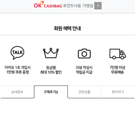
포인트사용 가맹점
?
4
/
4
상세정보
구매후기(
)
관련상품
문의하기