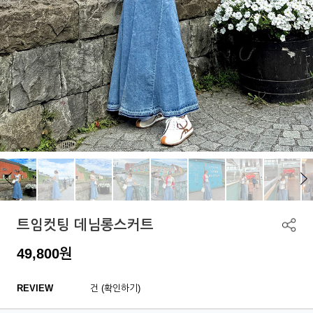
트임컷팅 데님롱스커트
49,800
원
REVIEW
건 (확인하기)