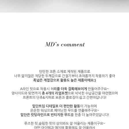
탄탄한 코튼 소재로 제작된 제품으로
너무 얇지않은 적당한 두께감으로 간절기부터 초여름까지 착용하기 좋아
폭넓은 계절감으로 활용도 높은 제품이에요:)
A라인 핏으로 착용시 허
리를 더욱 잘록해보이게
만들어주구요~
양사이드와 뒷면까지
총 4개의 리얼포켓
으로 넉넉한 수납공간을 마련했으며
프론트의 단추&지퍼로 오픈과 클로징이 쉽고 간편하답니다!
밑단트임 디테일로 더 편안한 활동
이 가능하며
은은한 워싱으로 페미닌한 무드를 연출해주구요~
밑단은 컷팅라인으로 빈티지한 무드
를 한층 더 높여주었답니다!
루즈한 핏,슬림한 핏의 상의와도 잘 어울리는 제품이구요~
어떤 아이템과 매치해 활용해도 잘 어울려서