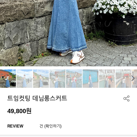
트임컷팅 데님롱스커트
49,800
원
REVIEW
건 (확인하기)