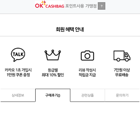
포인트사용 가맹점
?
3
/
4
상세정보
구매후기(
)
관련상품
문의하기