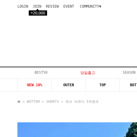
LOGIN
JOIN
REVIEW
EVENT
COMMUNITY▼
공지사항
이벤트
등급안내
상품후기
Q&A게시판
VIP게시판
개인결제
입고지연
BEST50
SEASON
당일출고
인스타이벤트
NEW 10%
OUTER
TOP
BOT
모델지원
>
BOTTOM
>
SHORTS
> 체크 버뮤다 5부팬츠