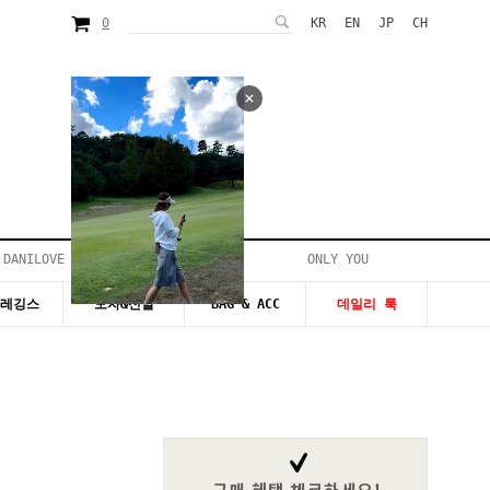
0
KR
EN
JP
CH
 DANILOVE
ONLY YOU
시즌20~50%세일
&레깅스
모자&신발
BAG & ACC
데일리 룩