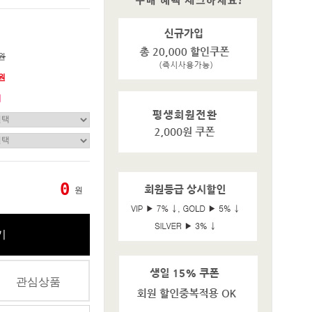
0원
0원
기
0
원
기
관심상품