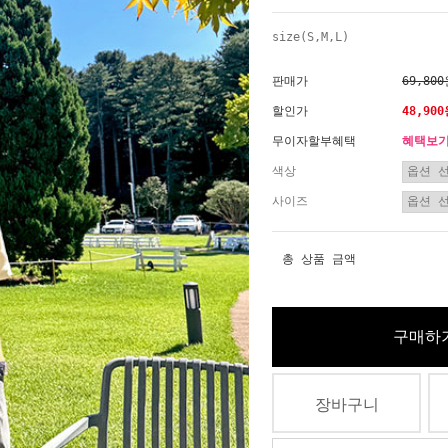
size(S,M,L)
판매가
69,80
할인가
48,90
무이자할부혜택
혜택보
색상
사이즈
총 상품 금액
구매하
장바구니