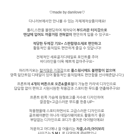
♡made by danilove♡
다니러브에서만 만나볼 수 있는 자체제작상품이에요!
폴리,스판을 블렌딩하여 제작되어
부드러운 터치감으로
맨살에 입어도 까끌거림 전혀없이
편안하게 입을 수 있구요~
적당한 두께감 기모+ 스판함량소재로 편안하고
활동적인 움직임도 편안하게 즐길 수 있답니다!
전체적인 세로골지디테일로 포인트를 주어
바디라인을 더욱 예쁘게 잡아주구요~
허리까지오는
짧지않은 기장감
으로
풀스윙시에도 불편함이 없으며
양쪽 밑단트임 디테일이 있어 활동적인 움직임에도 편안함을 선사해준답니다:)
프론트에
4개의 버튼으로 오픈&클로징
이 가능한 카라넥 디자인으로
답답함 없이 편하고 시원시원한 착용감과 스포티한 무드를 연출해주구요!
프론트 왼쪽 가슴에 원형로고를 자수로 디자인하여
깔끔함+고급스러운 무드를 한층 UP~
착용했을때 스포티하면서도 고급스러운 디자인으로
골프웨어뿐만 아니라 데일리웨어로도 활용하기 좋은
부담없는 디자인으로 코디가 즐거운 아이템이에요!
차분하고 어디에나 잘 어울리는
차콜,소라,아이보리
사이즈는
S,M,L
로 다양하게 준비했으니