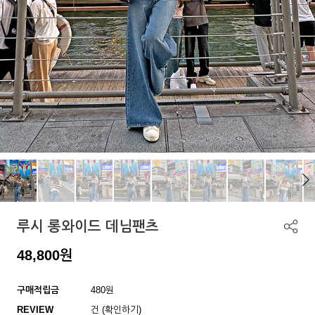
루시 롱와이드 데님팬츠
48,800
원
구매적립금
480원
REVIEW
건 (확인하기)