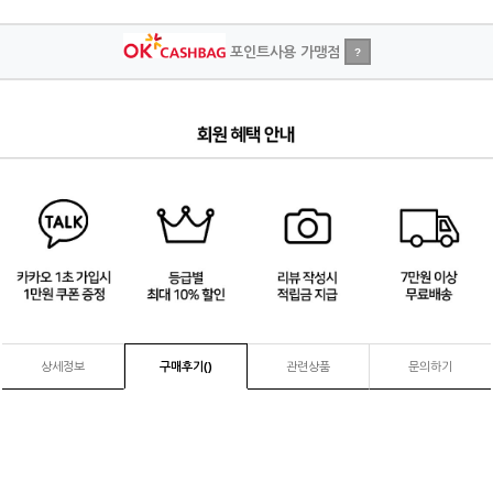
포인트사용 가맹점
?
3
/
4
상세정보
구매후기(
)
관련상품
문의하기