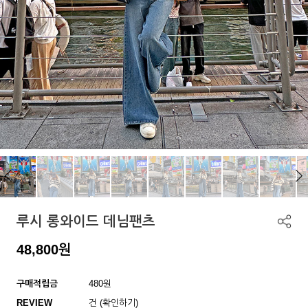
루시 롱와이드 데님팬츠
48,800
원
구매적립금
480원
REVIEW
건 (확인하기)