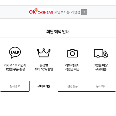
포인트사용 가맹점
?
4
/
4
상세정보
구매후기(
)
관련상품
문의하기