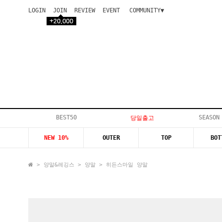
LOGIN
JOIN
REVIEW
EVENT
COMMUNITY▼
공지사항
이벤트
등급안내
상품후기
Q&A게시판
VIP게시판
개인결제
입고지연
BEST50
SEASON
당일출고
인스타이벤트
NEW 10%
OUTER
TOP
BOT
모델지원
>
양말&레깅스
>
양말
> 히든스마일 양말