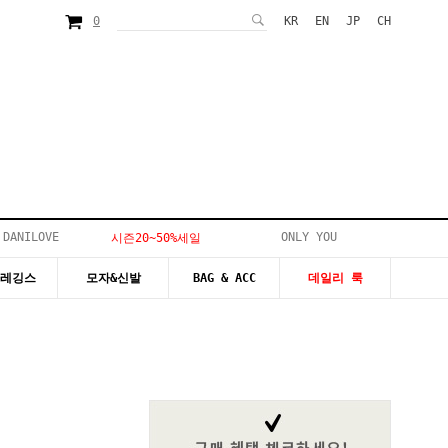
0
KR
EN
JP
CH
 DANILOVE
ONLY YOU
시즌20~50%세일
&레깅스
모자&신발
BAG & ACC
데일리 룩