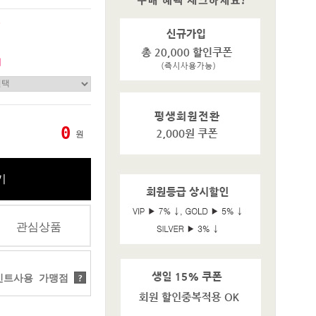
원
기
0
원
기
관심상품
트사용 가맹점
?