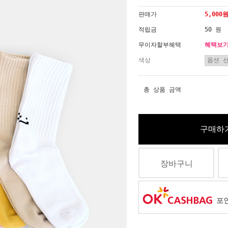
판매가
5,000
적립금
50 원
무이자할부혜택
혜택보
색상
총 상품 금액
구매하
장바구니
포인