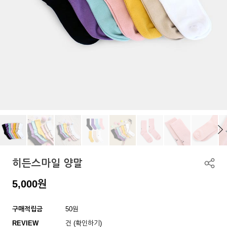
히든스마일 양말
5,000
원
구매적립금
50원
REVIEW
건 (확인하기)