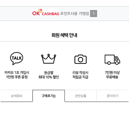
포인트사용 가맹점
?
3
/
4
상세정보
구매후기(
)
관련상품
문의하기