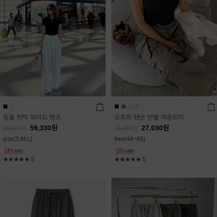
링클 핀턱 와이드 팬츠
소프트 텐션 반팔 라운드티
59,330
원
27,030
원
69,800
원
31,800
원
size(S,M,L)
free(44~66)
★★★★★
5
★★★★★
5