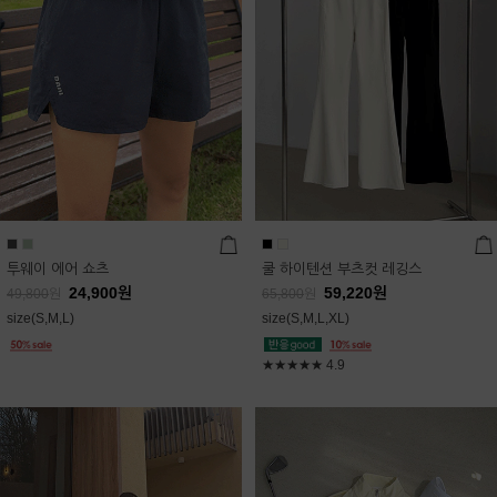
투웨이 에어 쇼츠
쿨 하이텐션 부츠컷 레깅스
24,900
원
59,220
원
49,800
원
65,800
원
size(S,M,L)
size(S,M,L,XL)
★★★★★
4.9