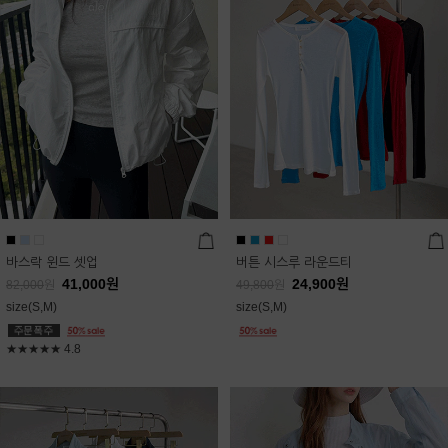
바스락 윈드 셋업
버튼 시스루 라운드티
41,000
원
24,900
원
82,000
원
49,800
원
size(S,M)
size(S,M)
★★★★★
4.8