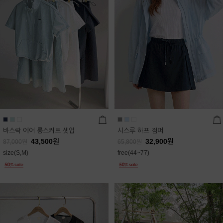
바스락 에어 롱스커트 셋업
시스루 하프 점퍼
43,500
원
32,900
원
87,000
원
65,800
원
size(S,M)
free(44~77)