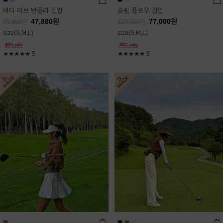
버디 리브 반폴라 집업
슬림 플로우 집업
47,880
원
77,000
원
79,800
원
110,000
원
size(S,M,L)
size(S,M,L)
★★★★★
5
★★★★★
5