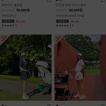
엠버라인 블루종
텐션업 밴딩 와이드팬츠
55,000
원
68,600
원
110,000
원
98,000
원
size(S,M,L)
size(S,M,L/basic,long)
★★★★★
5
★★★★★
4.8