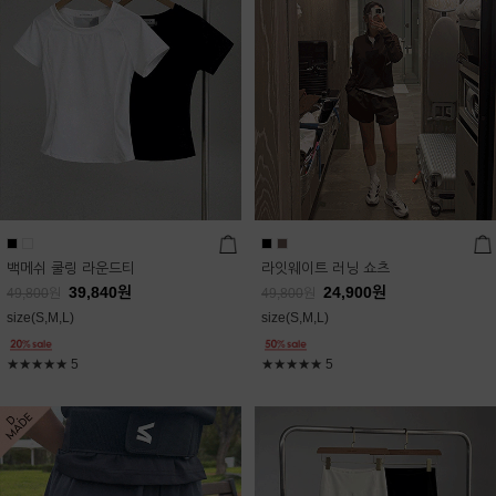
백메쉬 쿨링 라운드티
라잇웨이트 러닝 쇼츠
39,840
원
24,900
원
49,800
원
49,800
원
size(S,M,L)
size(S,M,L)
★★★★★
5
★★★★★
5