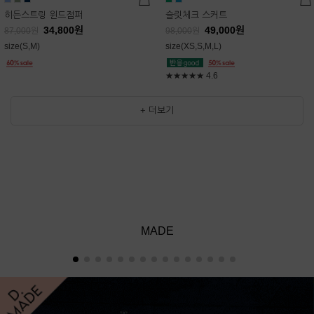
히든스트링 윈드점퍼
슬릿체크 스커트
34,800
원
49,000
원
87,000
원
98,000
원
size(S,M)
size(XS,S,M,L)
★★★★★
4.6
+ 더보기
MADE