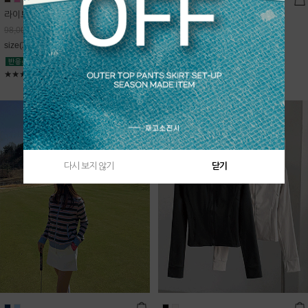
라이트데님 핀턱 스커트
블룸 하이넥 니트집업
68,600
원
Sold Out
98,000
원
free(44~66)
size(XS,S,M,L)
★★★★★
4.9
★★★★★
5
다시 보지 않기
닫기