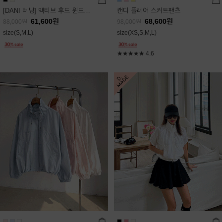
[DANI 러닝] 액티브 후드 윈드점퍼
캔디 플레어 스커트팬츠
61,600
원
68,600
원
88,000
원
98,000
원
size(S,M,L)
size(XS,S,M,L)
★★★★★
4.6