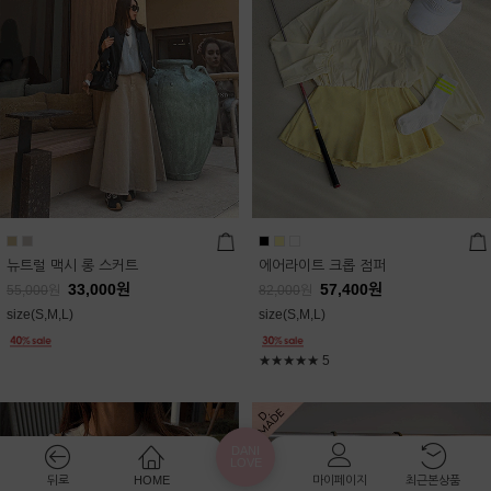
뉴트럴 맥시 롱 스커트
에어라이트 크롭 점퍼
33,000
원
57,400
원
55,000
원
82,000
원
size(S,M,L)
size(S,M,L)
★★★★★
5
DANI
LOVE
뒤로
HOME
마이페이지
최근본상품