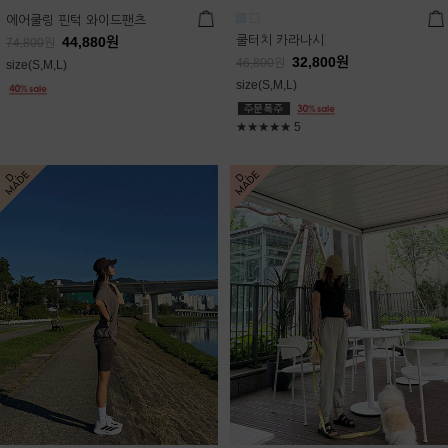
에어쿨링 핀턱 와이드팬츠
쿨터치 카라나시
44,880
원
74,800
원
32,800
원
46,800
원
size(S,M,L)
size(S,M,L)
★★★★★
5