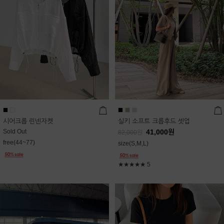
시어크롭 린넨자켓
실키 소프트 크롭후드 셋업
Sold Out
41,000
원
82,000
원
free(44~77)
size(S,M,L)
★★★★★
5