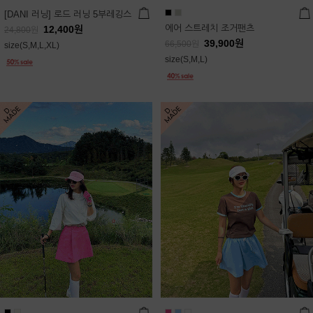
[DANI 러닝] 로드 러닝 5부레깅스
에어 스트레치 조거팬츠
12,400
원
24,800
원
39,900
원
66,500
원
size(S,M,L,XL)
size(S,M,L)