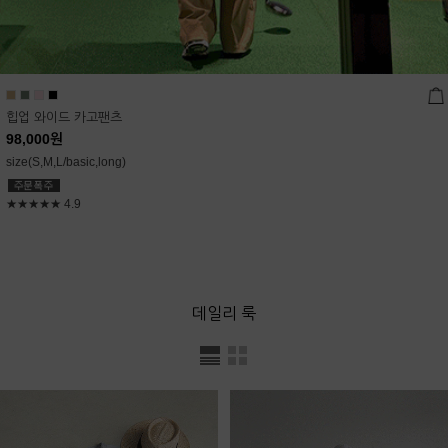
힙업 와이드 카고팬츠
98,000
원
size(S,M,L/basic,long)
★★★★★
4.9
데일리 룩