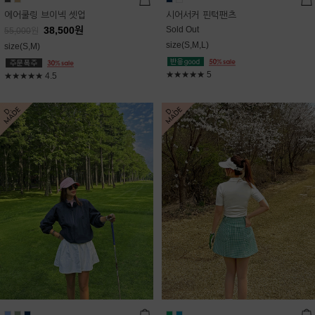
에어쿨링 브이넥 셋업
시어서커 핀턱팬츠
38,500
원
Sold Out
55,000
원
size(S,M,L)
size(S,M)
★★★★★
5
★★★★★
4.5