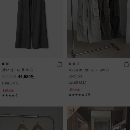
찰랑 와이드 쿨 팬츠
파라슈트 와이드 카고팬츠
49,980
원
Sold Out
58,800
원
size(S,M,L)
size(S,M,L)
★★★★★
4.5
★★★★
4