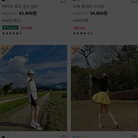
액티브 후드 윈드점퍼
리벳 플레어 스커트
61,600
원
34,900
원
88,000
원
69,800
원
size(S,M,L)
size(S,M)
★★★★★
5
★★★★
4.4