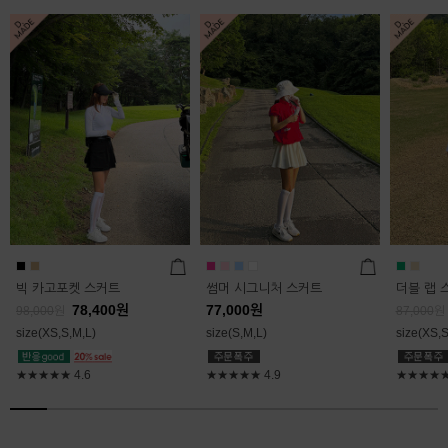
빅 카고포켓 스커트
썸머 시그니처 스커트
더블 랩 
78,400
원
77,000
원
98,000
원
87,000
원
size(XS,S,M,L)
size(S,M,L)
size(XS,S
★★★★★
4.6
★★★★★
4.9
★★★★