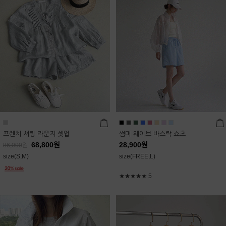
프렌치 셔링 라운지 셋업
썸머 웨이브 바스락 쇼츠
68,800
원
28,900
원
86,000
원
size(S,M)
size(FREE,L)
★★★★★
5