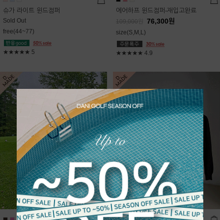
슈가 라이트 윈드점퍼
에어하프 윈드점퍼-재입고완료
Sold Out
76,300
원
109,000
원
free(44~77)
size(S,M,L)
★★★★★
5
★★★★★
4.9