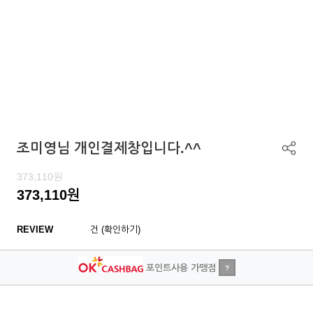
조미영님 개인결제창입니다.^^
373,110
원
373,110
원
REVIEW
건 (확인하기)
포인트사용 가맹점
?