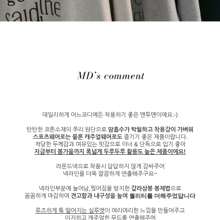
데일리하게 어느코디에든 착용하기 좋은 맨투맨이에요:-)
탄탄한 코튼소재의 쭈리 원단으로
땀흡수가 탁월하고 착용감이 가벼워
스포츠웨어로는 물론 캐주얼웨어로도
즐기기 좋은 제품이랍니다.
적당한 두께감과 여유있는 핏감으로 이너 & 단독으로 입기 좋아
지금부터 봄가을까지 폭넓게 두루두루
활용도 높은 제품이에요!
라운드넥으로 착용시 답답하지 않게 감싸주어
넥라인을 더욱 깔끔하게 연출해주구요~
넥라인부분에 늘어남,찢어짐을 방지한
갈라삼봉 봉제법
으로
꼼꼼하게 마감하여
견고함과 내구성을 높여
퀄리티를 더해주었답니다
루즈하게 툭 떨어지는 실루엣
이 여리여리한 느낌을 만들어주고
이지하고 캐주얼한 무드를 연출해주며