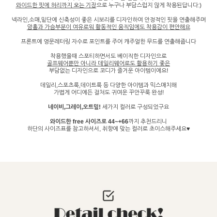
와이드한 핏에 허리까지 오는 기장
으로 누구나 부담스럽지 않게 착용된답니다:)
넥라인,소매,밑단에 신축성이 좋은 시보리를 디자인하여 안정적인 핏을 연출해주며
암홀과 가슴부분이 여유로워 활동적인 움직임에도 착용감이 편안해요
프론트에 영문레터링 자수로 포인트를 주어 캐주얼한 무드를 연출해줍니다
착용했을때 스포티하면서도 베이직한 디자인으로
골프웨어뿐만 아니라 데일리웨어로도 활용하기 좋은
부담없는 디자인으로 코디가 즐거운 아이템이에요!
데일리,스포츠룩,데이트룩 등 다양한 아이템과 믹스매치해
가볍게 어디에든 걸쳐도 귀여운 꾸안꾸룩 완성!
네이비,그레이,오트밀!
세가지 컬러로 구성되었구요
와이드한 free 사이즈로 44~+66
까지 추천드리니
하단의 사이즈표를 참고하셔서, 취향에 맞는 컬러로 초이스해주세요♥