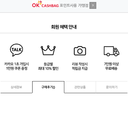
포인트사용 가맹점
?
4
/
4
상세정보
구매후기(
)
관련상품
문의하기