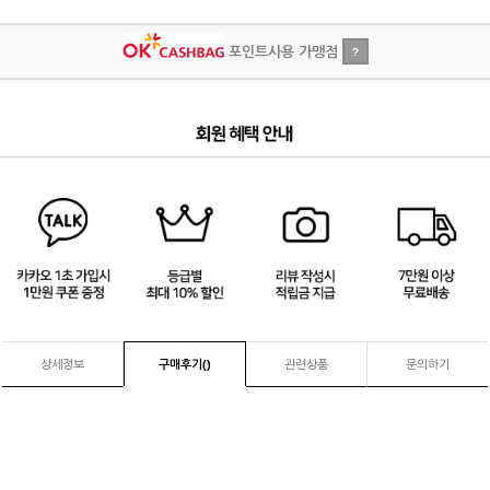
포인트사용 가맹점
?
4
/
4
상세정보
구매후기(
)
관련상품
문의하기