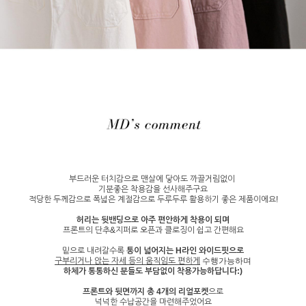
부드러운 터치감으로 맨살에 닿아도 까끌거림없이
기분좋은 착용감을 선사해주구요
적당한 두께감으로 폭넓은 계절감으로 두루두루 활용하기 좋은 제품이에요!
허리는 뒷밴딩으로 아주 편안하게 착용이 되며
프론트의 단추&지퍼로 오픈과 클로징이 쉽고 간편해요
밑으로 내려갈수록
통이 넓어지는 H라인 와이드핏으로
구부리거나 앉는 자세 등의
움직임도 편하게
수행가능하며
하체가 통통하신 분들도 부담없이 착용가능하답니다:)
프론트와 뒷면까지 총 4개의 리얼포켓
으로
넉넉한 수납공간을 마련해주었어요