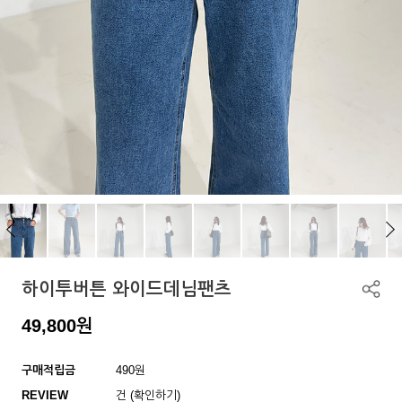
하이투버튼 와이드데님팬츠
49,800
원
구매적립금
490원
REVIEW
건 (확인하기)