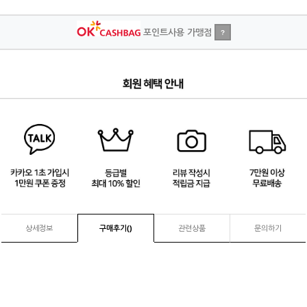
포인트사용 가맹점
?
3
/
4
상세정보
구매후기(
)
관련상품
문의하기