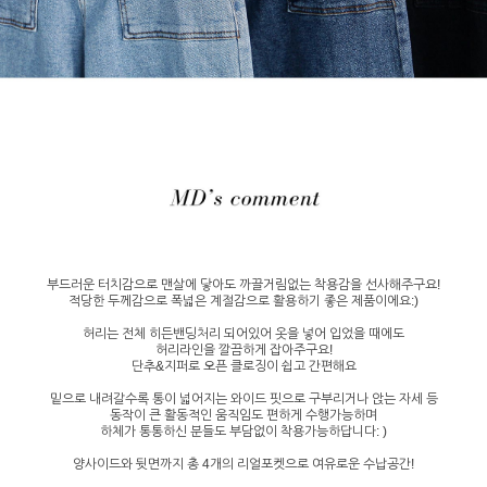
부드러운 터치감으로 맨살에 닿아도 까끌거림없는 착용감을 선사해주구요!
적당한 두께감으로 폭넓은 계절감으로 활용하기 좋은 제품이에요:)
허리는 전체 히든밴딩처리 되어있어 옷을 넣어 입었을 때에도
허리라인을 깔끔하게 잡아주구요!
단추&지퍼로 오픈 클로징이 쉽고 간편해요
밑으로 내려갈수록 통이 넓어지는 와이드 핏으로 구부리거나 앉는 자세 등
동작이 큰 활동적인 움직임도 편하게 수행가능하며
하체가 통통하신 분들도 부담없이 착용가능하답니다: )
양사이드와 뒷면까지 총 4개의 리얼포켓으로 여유로운 수납공간!