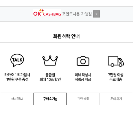
포인트사용 가맹점
?
4
/
4
상세정보
구매후기(
)
관련상품
문의하기