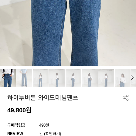
하이투버튼 와이드데님팬츠
49,800
원
구매적립금
490원
REVIEW
건 (확인하기)