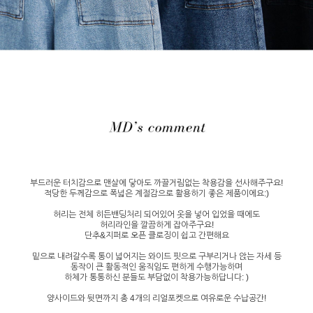
부드러운 터치감으로 맨살에 닿아도 까끌거림없는 착용감을 선사해주구요!
적당한 두께감으로 폭넓은 계절감으로 활용하기 좋은 제품이에요:)
허리는 전체 히든밴딩처리 되어있어 옷을 넣어 입었을 때에도
허리라인을 깔끔하게 잡아주구요!
단추&지퍼로 오픈 클로징이 쉽고 간편해요
밑으로 내려갈수록 통이 넓어지는 와이드 핏으로 구부리거나 앉는 자세 등
동작이 큰 활동적인 움직임도 편하게 수행가능하며
하체가 통통하신 분들도 부담없이 착용가능하답니다: )
양사이드와 뒷면까지 총 4개의 리얼포켓으로 여유로운 수납공간!