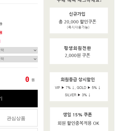
0원
0원
기
0
원
기
관심상품