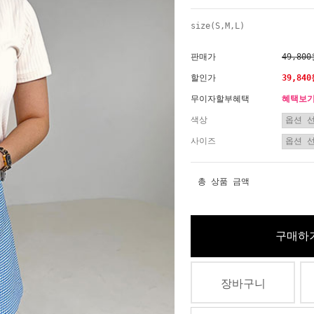
size(S,M,L)
판매가
49,80
할인가
39,84
무이자할부혜택
혜택보
색상
사이즈
총 상품 금액
구매하
장바구니