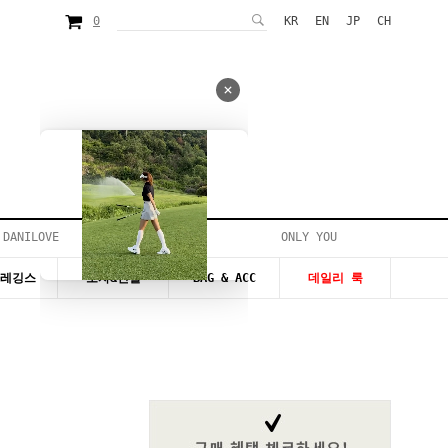
0
KR
EN
JP
CH
 DANILOVE
ONLY YOU
시즌20~50%세일
&레깅스
모자&신발
BAG & ACC
데일리 룩