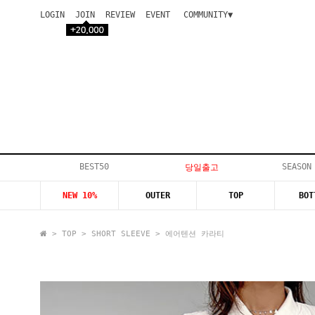
LOGIN
JOIN
REVIEW
EVENT
COMMUNITY▼
공지사항
이벤트
등급안내
상품후기
Q&A게시판
VIP게시판
개인결제
입고지연
BEST50
SEASON
당일출고
인스타이벤트
NEW 10%
OUTER
TOP
BOT
모델지원
>
TOP
>
SHORT SLEEVE
> 에어텐션 카라티