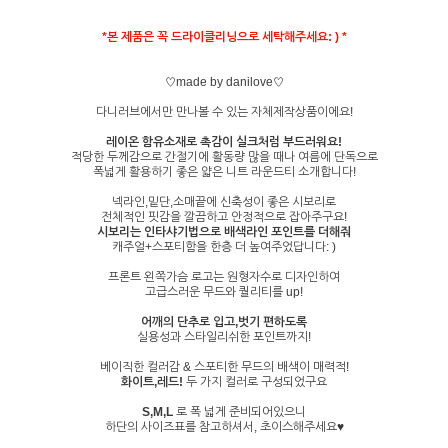
*본 제품은 꼭 드라이클리닝으로 세탁해주세요: ) *
♡made by danilove♡
다니러브에서만 만나볼 수 있는 자체제작상품이에요!
레이온 함유소재로 촉감이 실크처럼 부드러워요!
적당한 두께감으로 간절기에 활동량 많을 때나 여름에 단독으로
폭넓게 활용하기 좋은 얇은 니트 라운드티 소개합니다!
넥라인,밑단,소매끝에 신축성이 좋은 시보리로
전체적인 핏감을 깔끔하고 안정적으로 잡아주구요!
시보리는 인타샤기법으로 배색라인 포인트를 더해줘
캐주얼+스포티함을 한층 더 높여주었답니다: )
프론트 왼쪽가슴 로고는 원형자수로 디자인하여
고급스러운 무드와 퀄리티를 up!
어깨의 단추로 입고,벗기 편하도록
실용성과 스타일리쉬한 포인트까지!
베이직한 컬러감 & 스포티한 무드의 배색이 매력적!
화이트,레드!
두 가지 컬러로 구성되었구요
S,M,L
로 폭 넓게 준비되어있으니
하단의 사이즈표를 참고하셔서, 초이스해주세요♥