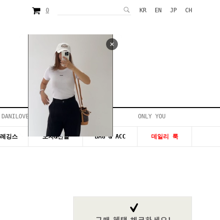
0
KR
EN
JP
CH
 DANILOVE
ONLY YOU
시즌20~50%세일
&레깅스
모자&신발
BAG & ACC
데일리 룩