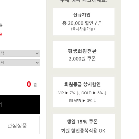
0원
0원
기
0
원
기
관심상품