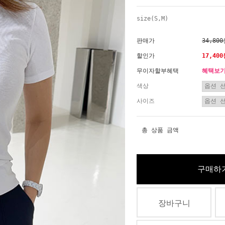
size(S,M)
판매가
34,80
할인가
17,40
무이자할부혜택
혜택보
색상
사이즈
총 상품 금액
구매하
장바구니