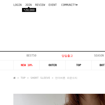
LOGIN
JOIN
REVIEW
EVENT
COMMUNITY▼
공지사항
이벤트
등급안내
상품후기
Q&A게시판
VIP게시판
개인결제
입고지연
BEST50
SEASON
당일출고
인스타이벤트
NEW 10%
OUTER
TOP
BOT
모델지원
>
TOP
>
SHORT SLEEVE
> 언더버튼 라운드티