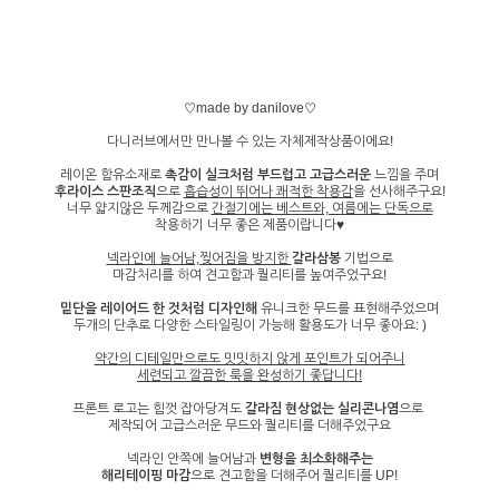
♡made by danilove♡
다니러브에서만 만나볼 수 있는 자체제작상품이에요!
레이온 함유소재로
촉감이 실크처럼 부드럽고
고급스러운
느낌을 주며
후라이스 스판조직
으로
흡습성이 뛰어나 쾌적한 착용감
을 선사해주구요!
너무 얇지않은 두께감으로
간절기에는 베스트와, 여름에는 단독으로
착용하기 너무 좋은 제품이랍니다♥
넥라인에 늘어남,찢어짐을 방지한
갈라삼봉
기법으로
마감처리를 하여 견고함과 퀄리티를 높여주었구요!
밑단을 레이어드 한 것처럼 디자인해
유니크한 무드를 표현해주었으며
두개의 단추로 다양한 스타일링이 가능해 활용도가 너무 좋아요: )
약간의 디테일만으로도 밋밋하지 않게 포인트가 되어주니
세련되고 깔끔한 룩을 완성하기 좋답니다!
프론트 로고는 힘껏 잡아당겨도
갈라짐 현상없는 실리콘나염
으로
제작되어 고급스러운 무드와 퀄리티를 더해주었구요
넥라인 안쪽에 늘어남과
변형을 최소화해주는
해리테이핑 마감
으로 견고함을 더해주어 퀄리티를 UP!