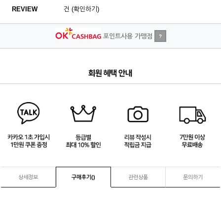
REVIEW
건 (확인하기)
포인트사용 가맹점
?
4
/
4
상세정보
구매후기(
)
관련상품
문의하기