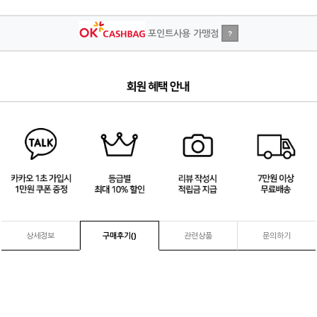
포인트사용 가맹점
?
4
/
4
상세정보
구매후기(
)
관련상품
문의하기