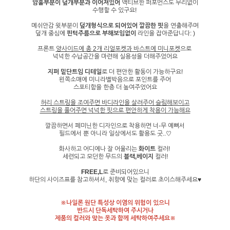
암홀부분이 덮개부분과 이어져있어
액티브한 퍼포먼스도 무리없이
수행할 수 있구요!
메쉬안감 윗부분이
덮개형식으로 되어있어 깔끔한 핏
을 연출해주며
덮개 중심에
핀턱주름으로 부해보임없이
라인을 잡아준답니다: )
프론트
양사이드에 총 2개 리얼포켓과 바스트에 미니포켓
으로
넉넉한 수납공간을 마련해 실용성을 더해주었어요
지퍼 밑단트임 디테일
로 더 편안한 활동이 가능하구요!
왼쪽소매에 미니라벨박음으로 포인트를 주어
스포티함을 한층 더 높여주었어요
허리 스트링을 조여주면 바디라인을 살려주어 슬림해보이고
스트링을 풀어주면 넉넉한 핏으로 편안하게 착용이 가능해요
깔끔하면서 페미닌한 디자인으로 착용하면 너-무 예뻐서
필드에서 뿐 아니라 일상에서도 활용도 굿..♡
화사하고 어디에나 잘 어울리는
화이트
컬러!
세련되고 모던한 무드의
블랙,베이지
컬러!
FREE,L
로 준비되어있으니
하단의 사이즈표를 참고하셔서, 취향에 맞는 컬러로 초이스해주세요♥
※나일론 원단 특성상 이염의 위험이 있으니
반드시 단독세탁하여 주시거나
제품의 컬러와 맞는 옷과 함께 세탁하여주세요※