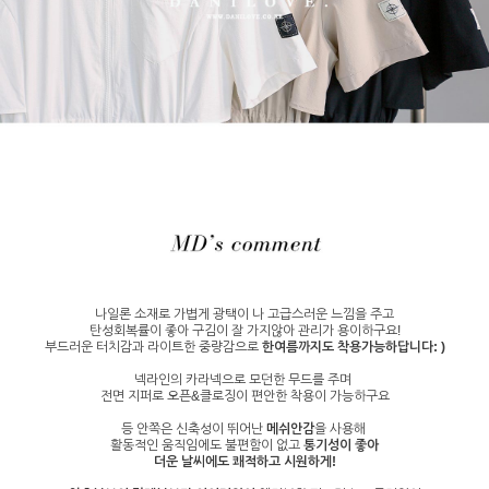
나일론 소재로 가볍게 광택이 나 고급스러운 느낌을 주고
탄성회복률이 좋아 구김이 잘 가지않아 관리가 용이하구요!
부드러운 터치감과 라이트한 중량감으로
한여름까지도 착용가능하답니다: )
넥라인의 카라넥으로 모던한 무드를 주며
전면 지퍼로 오픈&클로징이 편안한 착용이 가능하구요
등 안쪽은 신축성이 뛰어난
메쉬안감
을 사용해
활동적인 움직임에도 불편함이 없고
통기성이 좋아
더운 날씨에도 쾌적하고 시원하게!