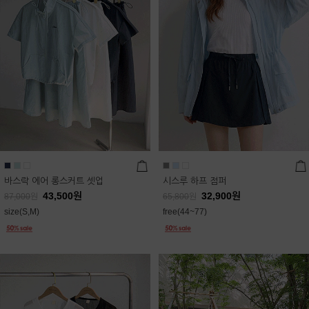
바스락 에어 롱스커트 셋업
시스루 하프 점퍼
43,500
원
32,900
원
87,000
원
65,800
원
size(S,M)
free(44~77)