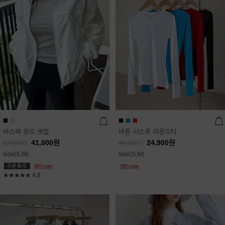
바스락 윈드 셋업
버튼 시스루 라운드티
41,000
원
24,900
원
82,000
원
49,800
원
size(S,M)
size(S,M)
★★★★★
4.8