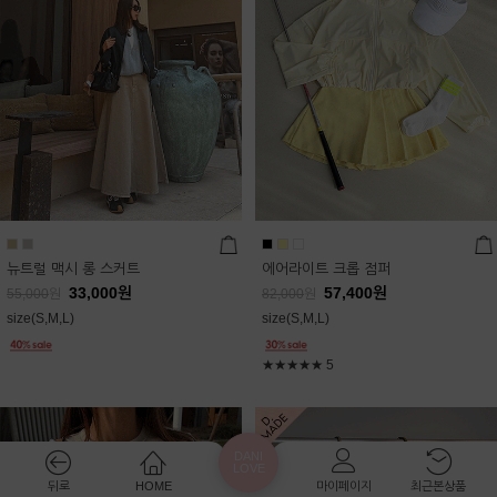
뉴트럴 맥시 롱 스커트
에어라이트 크롭 점퍼
33,000
원
57,400
원
55,000
원
82,000
원
size(S,M,L)
size(S,M,L)
★★★★★
5
DANI
LOVE
뒤로
HOME
마이페이지
최근본상품