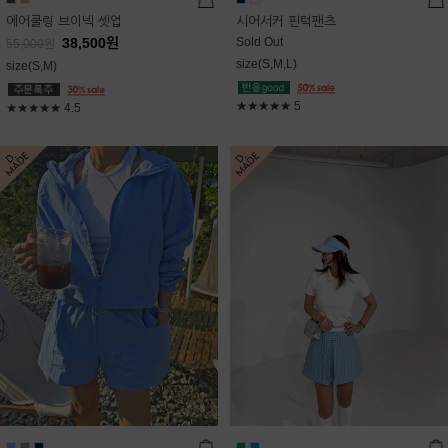
에어쿨링 브이넥 셋업
시어서커 핀턱팬츠
38,500
원
Sold Out
55,000
원
size(S,M,L)
size(S,M)
★★★★★
5
★★★★★
4.5