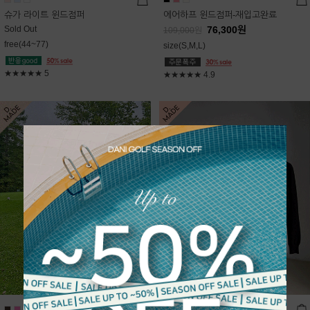
슈가 라이트 윈드점퍼
에어하프 윈드점퍼-재입고완료
Sold Out
76,300
원
109,000
원
free(44~77)
size(S,M,L)
★★★★★
5
★★★★★
4.9