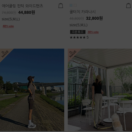
에어쿨링 핀턱 와이드팬츠
쿨터치 카라나시
44,880
원
74,800
원
32,800
원
46,800
원
size(S,M,L)
size(S,M,L)
★★★★★
5