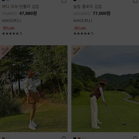
버디 리브 반폴라 집업
슬림 플로우 집업
47,880
원
77,000
원
79,800
원
110,000
원
size(S,M,L)
size(S,M,L)
★★★★★
5
★★★★★
5