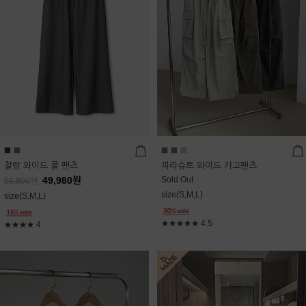
찰랑 와이드 쿨 팬츠
파라슈트 와이드 카고팬츠
49,980
원
Sold Out
58,800
원
size(S,M,L)
size(S,M,L)
★★★★★
4.5
★★★★
4