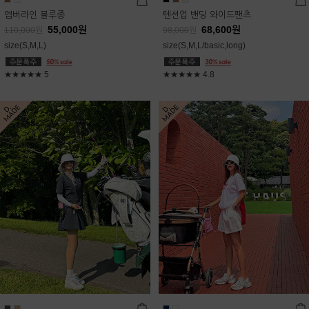
엠버라인 블루종
텐션업 밴딩 와이드팬츠
55,000
원
68,600
원
110,000
원
98,000
원
size(S,M,L)
size(S,M,L/basic,long)
★★★★★
5
★★★★★
4.8