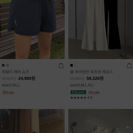
투웨이 에어 쇼츠
쿨 하이텐션 부츠컷 레깅스
24,900
원
59,220
원
49,800
원
65,800
원
size(S,M,L)
size(S,M,L,XL)
★★★★★
4.9