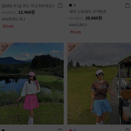
[DANI 러닝] 로드 러닝 5부레깅스
에어 스트레치 조거팬츠
12,400
원
24,800
원
39,900
원
66,500
원
size(S,M,L,XL)
size(S,M,L)