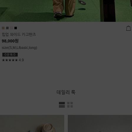
힙업 와이드 카고팬츠
98,000
원
size(S,M,L/basic,long)
★★★★★
4.9
데일리 룩