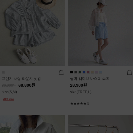
프렌치 셔링 라운지 셋업
썸머 웨이브 바스락 쇼츠
68,800
원
28,900
원
86,000
원
size(S,M)
size(FREE,L)
★★★★★
5