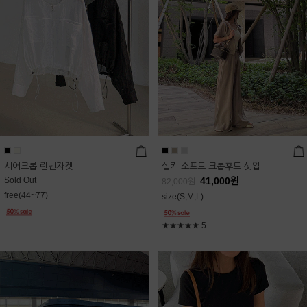
시어크롭 린넨자켓
실키 소프트 크롭후드 셋업
Sold Out
41,000
원
82,000
원
free(44~77)
size(S,M,L)
★★★★★
5