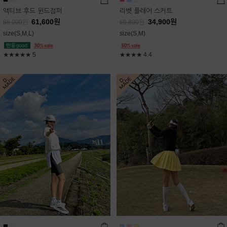
액티브 후드 윈드점퍼
리벳 플레어 스커트
61,600
원
34,900
원
88,000
원
69,800
원
size(S,M,L)
size(S,M)
★★★★★
5
★★★★
4.4