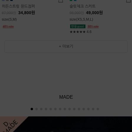
히든스트링 윈드점퍼
슬릿체크 스커트
34,800
원
49,000
원
87,000
원
98,000
원
size(S,M)
size(XS,S,M,L)
★★★★★
4.6
+ 더보기
MADE