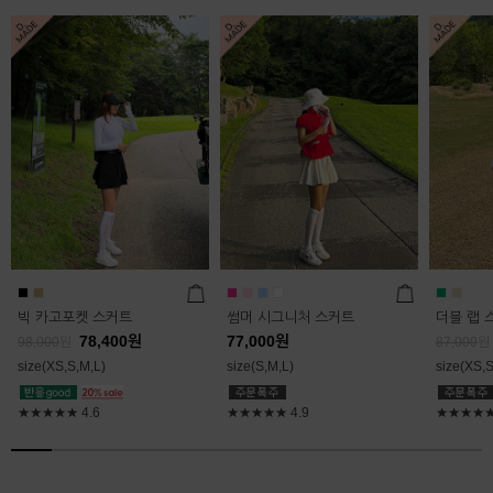
빅 카고포켓 스커트
썸머 시그니처 스커트
더블 랩 
78,400
원
77,000
원
98,000
원
87,000
원
size(XS,S,M,L)
size(S,M,L)
size(XS,S
★★★★★
4.6
★★★★★
4.9
★★★★