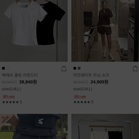
백메쉬 쿨링 라운드티
라잇웨이트 러닝 쇼츠
39,840
원
24,900
원
49,800
원
49,800
원
size(S,M,L)
size(S,M,L)
★★★★★
5
★★★★★
5