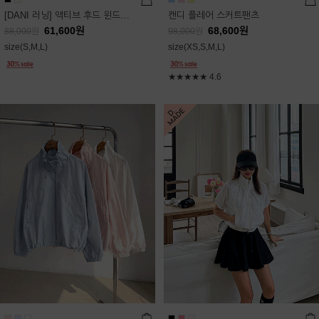
[DANI 러닝] 액티브 후드 윈드점퍼
캔디 플레어 스커트팬츠
61,600
원
68,600
원
88,000
원
98,000
원
size(S,M,L)
size(XS,S,M,L)
★★★★★
4.6