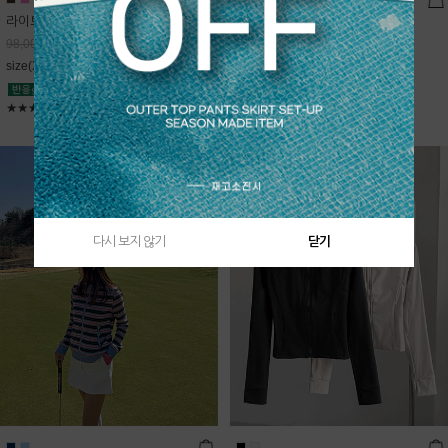
라이트데님 핀턱 스커트
블룸 하이넥 니트집업
68,600
원
Sold Out
98,000
원
free(44~66)
size(XS,S,M,L)
★★★★★
4.9
★★★★★
5
다시 보지 않기
닫기