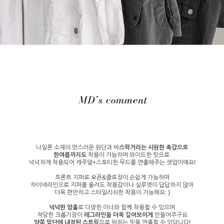
나일론 소재의 멋스러운 원단과 바
스락거리는 시원한 촉감으로
한여름까지도
착용이 가능하며 와이드한 핏으로
넉넉하게 착용되어 캐주얼+스포티한 무드를 연출해주는 셋업이에요!
프론트 지퍼로 오픈&클로징이 손쉽게 가능하며
하이넥라인으로 지퍼를 올려도 착용감이나 실루엣이 답답하지 않아
더욱 편안하고 스타일리쉬한 착용이 가능해요: )
넉넉한 암홀
로 다양한 이너와 함께 착용할 수 있으며
적당한 크롭기장이
레그라인을 더욱 길어보이게
만들어주구요
양쪽 밑단에 내장된 스트링
으로 원하는 핏을 연출할 수 있답니다!