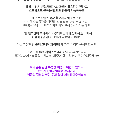
허리는 전체 밴딩처리가 되어있어 착용감이 편하고
스트링으로 원하는 핏으로 연출이 가능하구요
베스트&팬츠 각각 총 2개의 빅포켓
으로
넉넉한 수납공간을 마련해
실용성을 더해주었구요~
포켓을
스냅버튼으로 디자인하여 안심수납
이 가능해요
또한
팬츠안에 속바지가 내장되어있어 일상에서,필드에서
비침걱정없이
! 편안하게 활동이 가능해요
가장 기본적인
블랙,그레이,화이트!
세 가지 컬러로 구성되었구요
와이드한
free 사이즈로 44~77
까지 추천드리니
하단의 사이즈표를 참고하셔서, 취향에 맞는 컬러로 초이스해주세요♥
※나일론 원단 특성상 이염의 위험이 있으니
반드시 단독세탁하여 주시거나
제품의 컬러와 맞는 옷과 함께 세탁하여주세요※