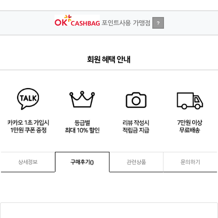
포인트사용 가맹점
?
4
/
4
상세정보
구매후기(
)
관련상품
문의하기