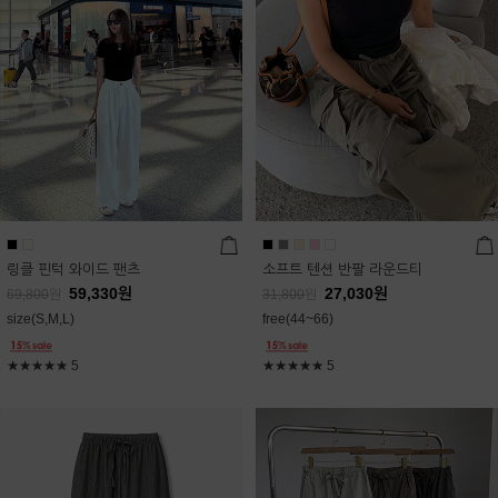
링클 핀턱 와이드 팬츠
소프트 텐션 반팔 라운드티
59,330
원
27,030
원
69,800
원
31,800
원
size(S,M,L)
free(44~66)
★★★★★
5
★★★★★
5