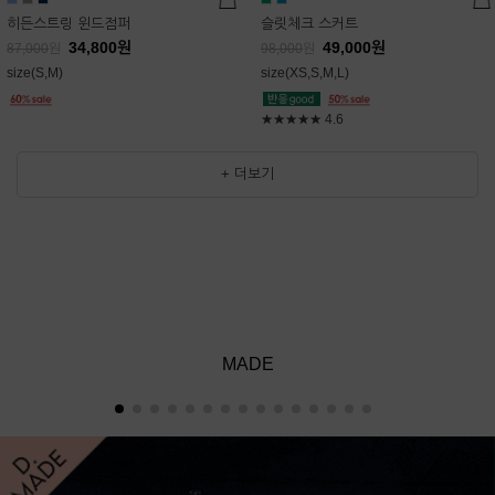
히든스트링 윈드점퍼
슬릿체크 스커트
34,800
원
49,000
원
87,000
원
98,000
원
size(S,M)
size(XS,S,M,L)
★★★★★
4.6
+ 더보기
MADE