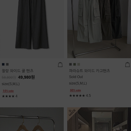
찰랑 와이드 쿨 팬츠
파라슈트 와이드 카고팬츠
49,980
원
Sold Out
58,800
원
size(S,M,L)
size(S,M,L)
★★★★★
4.5
★★★★
4