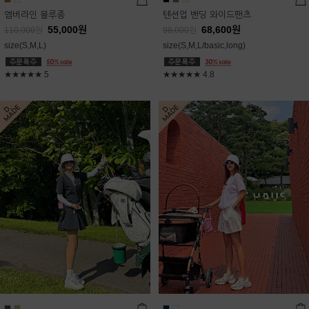
엠버라인 블루종
텐션업 밴딩 와이드팬츠
55,000
원
68,600
원
110,000
원
98,000
원
size(S,M,L)
size(S,M,L/basic,long)
★★★★★
5
★★★★★
4.8