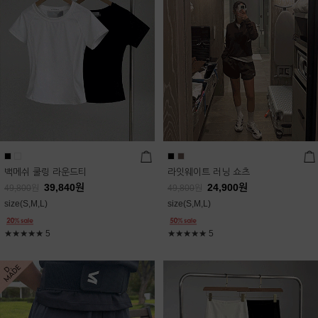
백메쉬 쿨링 라운드티
라잇웨이트 러닝 쇼츠
39,840
원
24,900
원
49,800
원
49,800
원
size(S,M,L)
size(S,M,L)
★★★★★
5
★★★★★
5