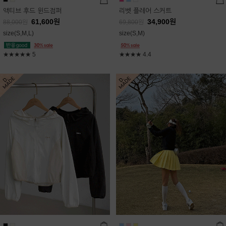
액티브 후드 윈드점퍼
리벳 플레어 스커트
61,600
원
34,900
원
88,000
원
69,800
원
size(S,M,L)
size(S,M)
★★★★★
5
★★★★
4.4