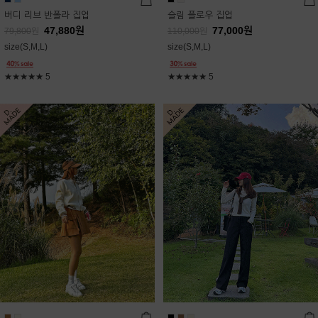
버디 리브 반폴라 집업
슬림 플로우 집업
47,880
원
77,000
원
79,800
원
110,000
원
size(S,M,L)
size(S,M,L)
★★★★★
5
★★★★★
5