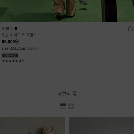
힙업 와이드 카고팬츠
98,000
원
size(S,M,L/basic,long)
★★★★★
4.9
데일리 룩