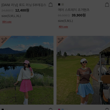
[DANI 러닝] 로드 러닝 5부레깅스
에어 스트레치 조거팬츠
12,400
원
24,800
원
39,900
원
66,500
원
size(S,M,L,XL)
size(S,M,L)