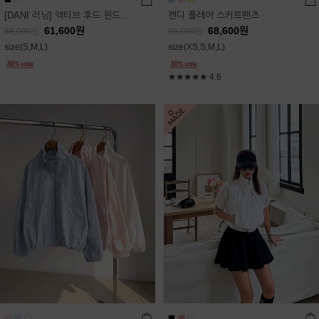
[DANI 러닝] 액티브 후드 윈드점퍼
캔디 플레어 스커트팬츠
61,600
원
68,600
원
88,000
원
98,000
원
size(S,M,L)
size(XS,S,M,L)
★★★★★
4.6