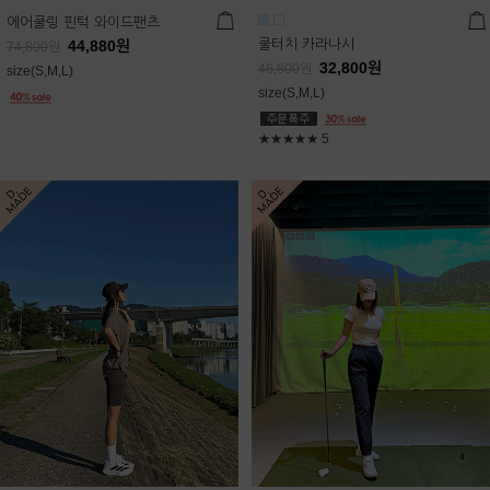
에어쿨링 핀턱 와이드팬츠
쿨터치 카라나시
44,880
원
74,800
원
32,800
원
46,800
원
size(S,M,L)
size(S,M,L)
★★★★★
5