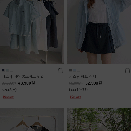
바스락 에어 롱스커트 셋업
시스루 하프 점퍼
43,500
원
32,900
원
87,000
원
65,800
원
size(S,M)
free(44~77)