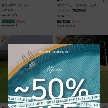
슈가 라이트 윈드점퍼
에어하프 윈드점퍼-재입고완료
Sold Out
76,300
원
109,000
원
free(44~77)
size(S,M,L)
★★★★★
5
★★★★★
4.9