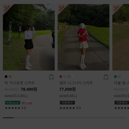
빅 카고포켓 스커트
썸머 시그니처 스커트
더블 랩 
78,400
원
77,000
원
98,000
원
87,000
원
size(XS,S,M,L)
size(S,M,L)
size(XS,S
★★★★★
4.6
★★★★★
4.9
★★★★