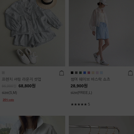
프렌치 셔링 라운지 셋업
썸머 웨이브 바스락 쇼츠
68,800
원
28,900
원
86,000
원
size(S,M)
size(FREE,L)
★★★★★
5