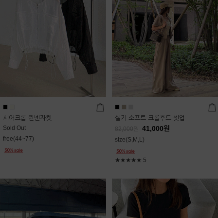
시어크롭 린넨자켓
실키 소프트 크롭후드 셋업
Sold Out
41,000
원
82,000
원
free(44~77)
size(S,M,L)
★★★★★
5