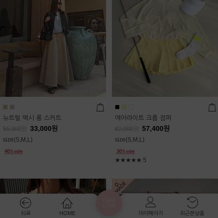
뉴트럴 맥시 롱 스커트
에어라이트 크롭 점퍼
33,000
원
57,400
원
55,000
원
82,000
원
size(S,M,L)
size(S,M,L)
★★★★★
5
DANI
LOVE
뒤로
HOME
마이페이지
최근본상품