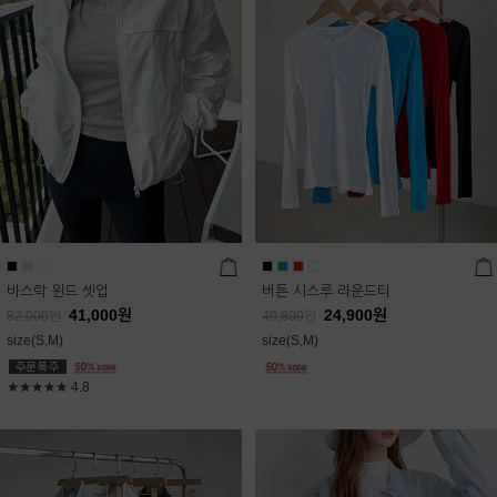
바스락 윈드 셋업
버튼 시스루 라운드티
41,000
원
24,900
원
82,000
원
49,800
원
size(S,M)
size(S,M)
★★★★★
4.8