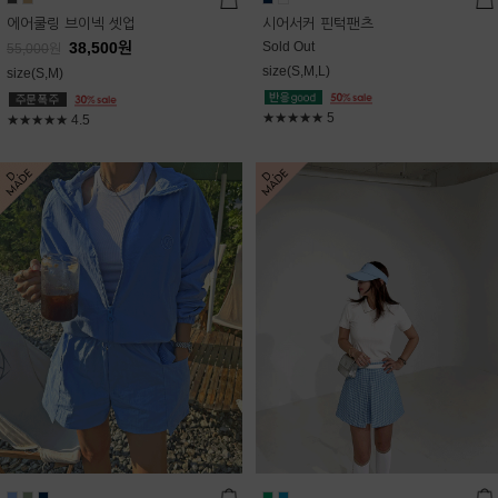
에어쿨링 브이넥 셋업
시어서커 핀턱팬츠
38,500
원
Sold Out
55,000
원
size(S,M,L)
size(S,M)
★★★★★
5
★★★★★
4.5