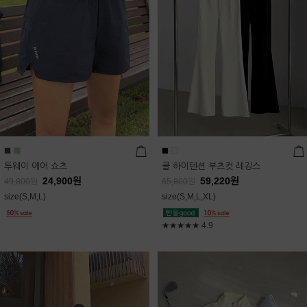
투웨이 에어 쇼츠
쿨 하이텐션 부츠컷 레깅스
24,900
원
59,220
원
49,800
원
65,800
원
size(S,M,L)
size(S,M,L,XL)
★★★★★
4.9