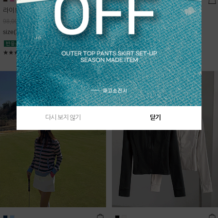
라이트데님 핀턱 스커트
블룸 하이넥 니트집업
68,600
원
Sold Out
98,000
원
free(44~66)
size(XS,S,M,L)
★★★★★
4.9
★★★★★
5
다시 보지 않기
닫기