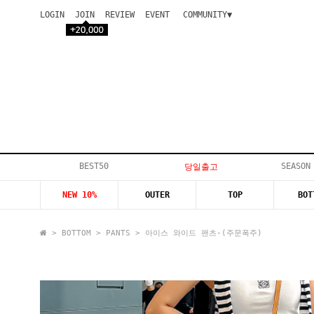
LOGIN
JOIN
REVIEW
EVENT
COMMUNITY▼
공지사항
이벤트
등급안내
상품후기
Q&A게시판
VIP게시판
개인결제
입고지연
BEST50
SEASON
당일출고
인스타이벤트
NEW 10%
OUTER
TOP
BOT
모델지원
>
BOTTOM
>
PANTS
> 아이스 와이드 팬츠-(주문폭주)