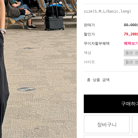
size(S,M,L/basic,long)
판매가
88,00
할인가
79,20
무이자할부혜택
혜택보
색상
사이즈
총 상품 금액
구매하
장바구니