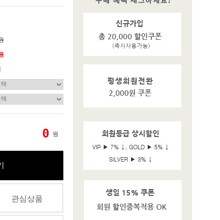
0원
0원
기
0
원
기
관심상품