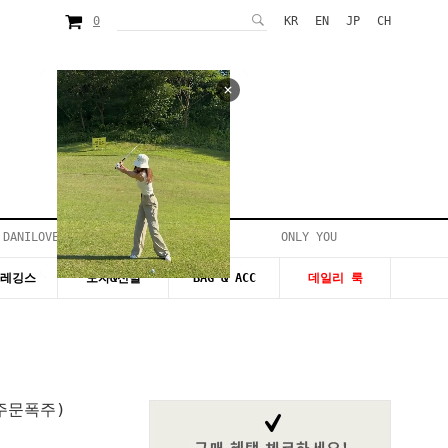
0
KR
EN
JP
CH
 DANILOVE
ONLY YOU
시즌20~50%세일
&레깅스
모자&신발
BAG & ACC
데일리 룩
주문폭주)